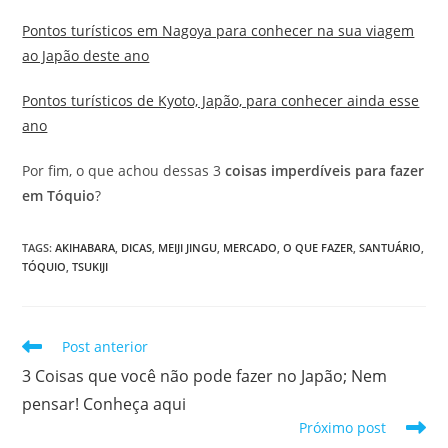
Pontos turísticos em Nagoya para conhecer na sua viagem
ao Japão deste ano
Pontos turísticos de Kyoto, Japão, para conhecer ainda esse
ano
Por fim, o que achou dessas 3
coisas imperdíveis para fazer
em Tóquio
?
TAGS
:
AKIHABARA
,
DICAS
,
MEIJI JINGU
,
MERCADO
,
O QUE FAZER
,
SANTUÁRIO
,
TÓQUIO
,
TSUKIJI
Leia
Post anterior
mais
3 Coisas que você não pode fazer no Japão; Nem
artigos
pensar! Conheça aqui
Próximo post