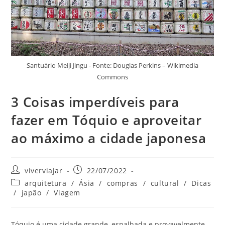
Santuário Meiji Jingu - Fonte: Douglas Perkins – Wikimedia
Commons
3 Coisas imperdíveis para
fazer em Tóquio e aproveitar
ao máximo a cidade japonesa
Autor
Post
viverviajar
22/07/2022
do
publicado:
Categoria
arquitetura
/
Ásia
/
compras
/
cultural
/
Dicas
post:
do
/
japão
/
Viagem
post:
Tóquio é uma cidade grande, espalhada e provavelmente