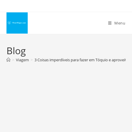
Ir
para
o
Menu
conteúdo
Blog
>
Viagem
>
3 Coisas imperdíveis para fazer em Tóquio e aproveita