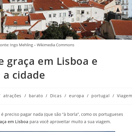
 Fonte: Ingo Mehling – Wikimedia Commons
de graça em Lisboa e
 a cidade
/
atrações
/
barato
/
Dicas
/
europa
/
portugal
/
Viage
 é preciso pagar nada (que são “à borla”, como os portugueses
raça em Lisboa
para você aproveitar muito a sua viagem.