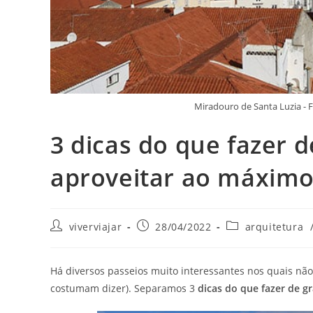
Miradouro de Santa Luzia -
3 dicas do que fazer 
aproveitar ao máximo
Autor
Post
Categoria
viverviajar
28/04/2022
arquitetura
do
publicado:
do
post:
post:
Há diversos passeios muito interessantes nos quais não
costumam dizer). Separamos 3
dicas do que fazer de g