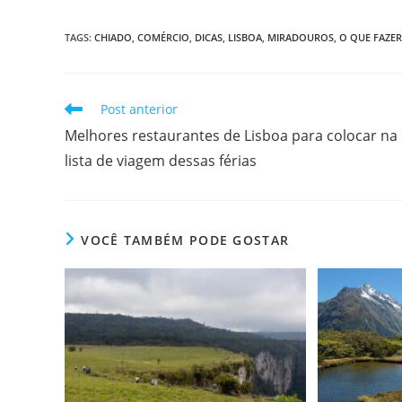
TAGS
:
CHIADO
,
COMÉRCIO
,
DICAS
,
LISBOA
,
MIRADOUROS
,
O QUE FAZER
Leia
Post anterior
mais
Melhores restaurantes de Lisboa para colocar na
artigos
lista de viagem dessas férias
VOCÊ TAMBÉM PODE GOSTAR