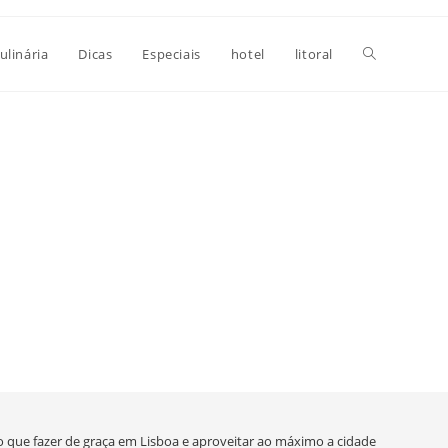
Alternar
ulinária
Dicas
Especiais
hotel
litoral
pesquisa
do
site
o que fazer de graça em Lisboa e aproveitar ao máximo a cidade