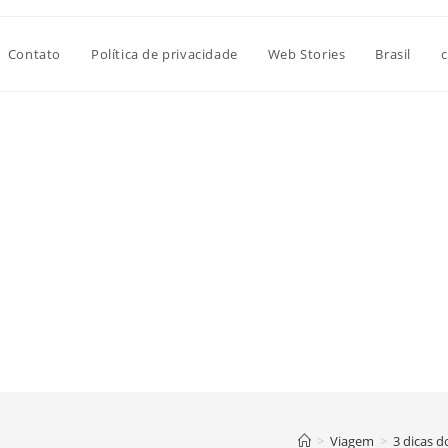
Contato
Política de privacidade
Web Stories
Brasil
c
>
Viagem
>
3 dicas d