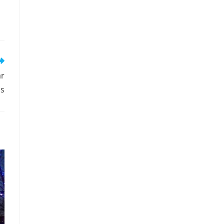
ar
as