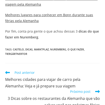
viagem pela Alemanha
Melhores lugares para conhecer em Bonn durante suas
férias pela Alemanha
Por fim, conta pra gente o que achou dessas 3
dicas do que
fazer em Nuremberg
.
TAGS
:
CASTELO
,
DICAS
,
MARKTPLAZ
,
NUREMBERG
,
O QUE FAZER
,
TIERGÄRTNERTOR
Leia
Post anterior
mais
Melhores cidades para viajar de carro pela
artigos
Alemanha: Veja e já prepare sua viagem
Próximo post
3 Dicas sobre os restaurantes da Alemanha que vão