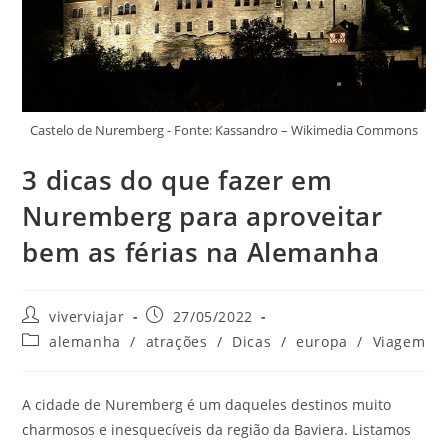
Castelo de Nuremberg - Fonte: Kassandro – Wikimedia Commons
3 dicas do que fazer em
Nuremberg para aproveitar
bem as férias na Alemanha
Autor
Post
viverviajar
27/05/2022
do
publicado:
Categoria
alemanha
/
atrações
/
Dicas
/
europa
/
Viagem
post:
do
post:
A cidade de Nuremberg é um daqueles destinos muito
charmosos e inesquecíveis da região da Baviera. Listamos