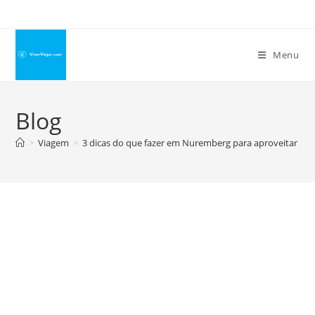
Ir
para
o
Menu
conteúdo
Blog
>
Viagem
>
3 dicas do que fazer em Nuremberg para aproveitar be