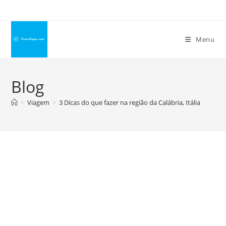
Ir
para
o
Menu
conteúdo
Blog
>
Viagem
>
3 Dicas do que fazer na região da Calábria, Itália