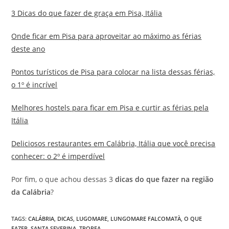
3 Dicas do que fazer de graça em Pisa, Itália
Onde ficar em Pisa para aproveitar ao máximo as férias
deste ano
Pontos turísticos de Pisa para colocar na lista dessas férias,
o 1º é incrível
Melhores hostels para ficar em Pisa e curtir as férias pela
Itália
Deliciosos restaurantes em Calábria, Itália que você precisa
conhecer: o 2º é imperdível
Por fim, o que achou dessas 3
dicas do que fazer na região
da Calábria
?
TAGS
:
CALÁBRIA
,
DICAS
,
LUGOMARE
,
LUNGOMARE FALCOMATÀ
,
O QUE
FAZER
,
SANTA SEVERINA
,
TROPEA