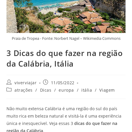
Praia de Tropea - Fonte: Norbert Nagel – Wikimedia Commons
3 Dicas do que fazer na região
da Calábria, Itália
Autor
Post
viverviajar
11/05/2022
do
publicado:
Categoria
atrações
/
Dicas
/
europa
/
itália
/
Viagem
post:
do
post:
Não muito extensa Calábria é uma região do sul do país
muito rica em beleza natural e visitá-la é uma experiência
única e inesquecível. Veja essas 3
dicas do que fazer na
região da Calábria
.