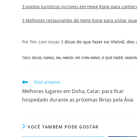
3 pontos turísticos incríveis em Hong Kong para conhec
3 Melhores restaurantes de Hong Kong para visitar qua
Por fim, com essas 3
dicas do que fazer no Vietnã, deu
a
TAGS
:
DICAS
,
GIANG
,
HA
,
HANÓI
,
HO CHIN MINH
,
O QUE FAZER
,
SAIGO
Leia
Post anterior
mais
Melhores lugares em Doha, Catar, para ficar
artigos
hospedado durante as próximas férias pela Ásia
VOCÊ TAMBÉM PODE GOSTAR