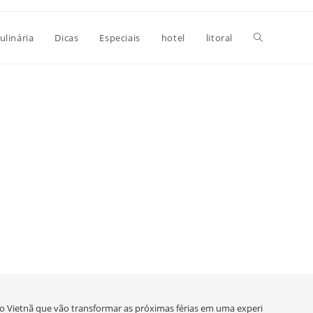
Alternar
ulinária
Dicas
Especiais
hotel
litoral
pesquisa
do
site
no Vietnã que vão transformar as próximas férias em uma experiência incríve