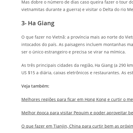
Mas dobre o número de dias caso queira fazer o tour do
vietnamitas durante a guerra) e visitar o Delta do rio 
3- Ha Giang
O que fazer no Vietnã: a província mais ao norte do Vie
intocados do país. As paisagens incluem montanhas maje
ser o único estrangeiro e precisa se virar na mímica.
As três principais cidades da região, Ha Giang (a 290 
US $15 a diária, caixas eletrônicos e restaurantes. As 
Veja também:
Melhores regiões para ficar em Hong Kong e curtir o me
Melhor época para visitar Pequim e poder aproveitar be
O que fazer em Tianjin, China para curtir bem as próxim