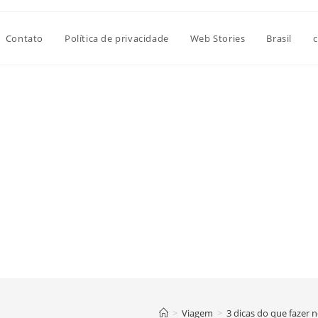
Contato
Política de privacidade
Web Stories
Brasil
c
>
Viagem
>
3 dicas do que fazer 