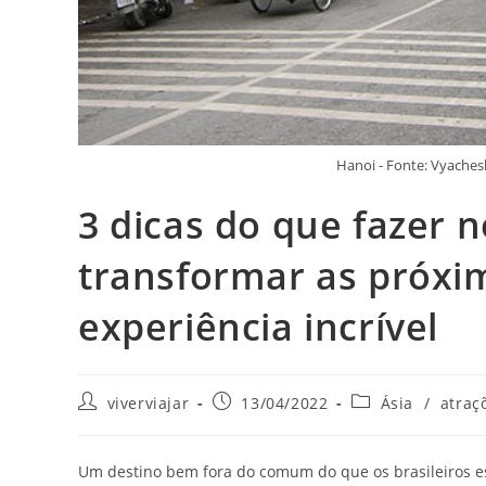
Hanoi - Fonte: Vyache
3 dicas do que fazer 
transformar as próxi
experiência incrível
Autor
Post
Categoria
viverviajar
13/04/2022
Ásia
/
atraç
do
publicado:
do
post:
post:
Um destino bem fora do comum do que os brasileiros es