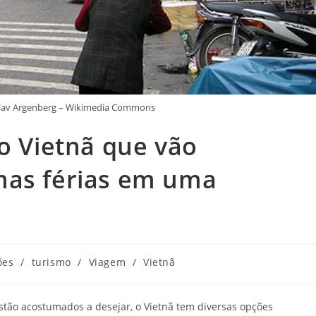
slav Argenberg – Wikimedia Commons
no Vietnã que vão
mas férias em uma
ões
/
turismo
/
Viagem
/
Vietnã
tão acostumados a desejar, o Vietnã tem diversas opções