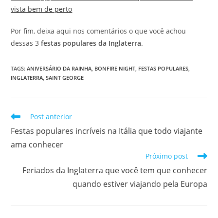
vista bem de perto
Por fim, deixa aqui nos comentários o que você achou
dessas 3
festas populares da Inglaterra
.
TAGS
:
ANIVERSÁRIO DA RAINHA
,
BONFIRE NIGHT
,
FESTAS POPULARES
,
INGLATERRA
,
SAINT GEORGE
Leia
Post anterior
mais
Festas populares incríveis na Itália que todo viajante
artigos
ama conhecer
Próximo post
Feriados da Inglaterra que você tem que conhecer
quando estiver viajando pela Europa