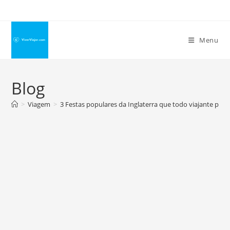
Ir
para
o
Menu
conteúdo
Blog
>
Viagem
>
3 Festas populares da Inglaterra que todo viajante prec