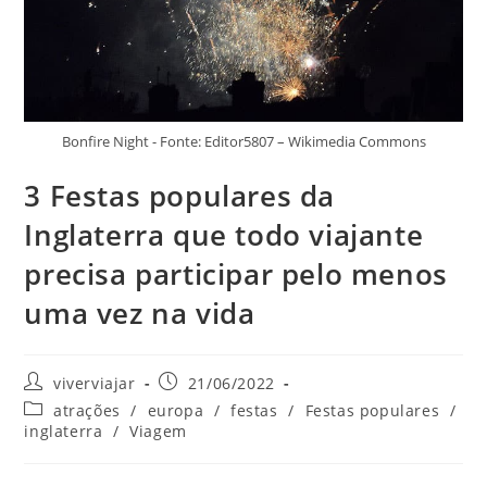
Bonfire Night - Fonte: Editor5807 – Wikimedia Commons
3 Festas populares da
Inglaterra que todo viajante
precisa participar pelo menos
uma vez na vida
Autor
Post
viverviajar
21/06/2022
do
publicado:
Categoria
atrações
/
europa
/
festas
/
Festas populares
/
post:
do
inglaterra
/
Viagem
post: