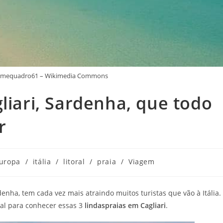
emmequadro61 – Wikimedia Commons
liari, Sardenha, que todo
r
uropa
/
itália
/
litoral
/
praia
/
Viagem
denha, tem cada vez mais atraindo muitos turistas que vão à Itália.
inal para conhecer essas 3
lindaspraias em Cagliari
.