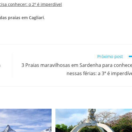
cisa conhecer: o 2º é imperdível
ndas
praias em Cagliari
.
Próximo post
m
3 Praias maravilhosas em Sardenha para conhec
nessas férias: a 3ª é imperdív