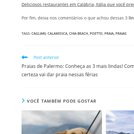
Deliciosos restaurantes em Calábria, Itália que você pre
Por fim, deixa nos comentários o que achou dessas 3
li
TAGS
:
CAGLIARI
,
CALAMOSCA
,
CHIA BEACH
,
POETTO
,
PRAIA
,
PRAIAS
Leia
Post anterior
mais
Praias de Palermo: Conheça as 3 mais lindas! Co
artigos
certeza vai dar praia nessas férias
VOCÊ TAMBÉM PODE GOSTAR