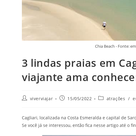
Chia Beach - Fonte: 
3 lindas praias em Cag
viajante ama conhece
Autor
Post
Categoria
viverviajar
15/05/2022
atrações
/
e
do
publicado:
do
post:
post:
Cagliari, localizada na Costa Esmeralda e capital de Sar
Se você já se interessou, então fica nesse artigo até o f