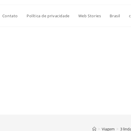
Contato
Política de privacidade
Web Stories
Brasil
c
>
Viagem
>
3 lind