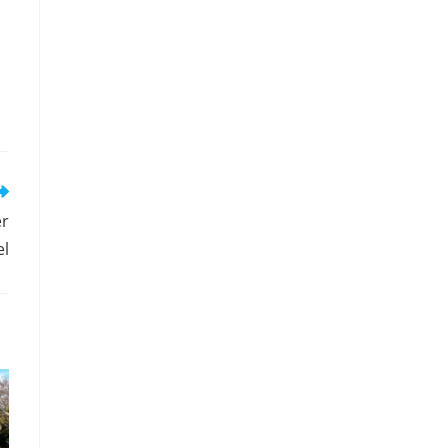
er
el