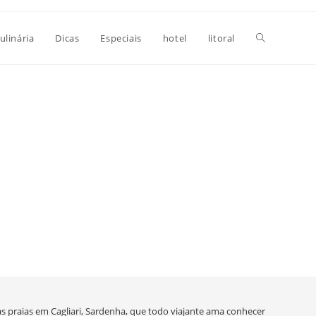
Alternar
ulinária
Dicas
Especiais
hotel
litoral
pesquisa
do
site
as praias em Cagliari, Sardenha, que todo viajante ama conhecer