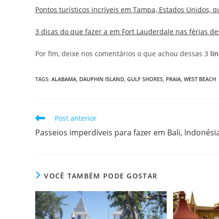
Pontos turísticos incríveis em Tampa, Estados Unidos, 
3 dicas do que fazer a em Fort Lauderdale nas férias de
Por fim, deixe nos comentários o que achou dessas 3
li
TAGS
:
ALABAMA
,
DAUPHIN ISLAND
,
GULF SHORES
,
PRAIA
,
WEST BEACH
Leia
Post anterior
mais
Passeios imperdíveis para fazer em Bali, Indonési
artigos
VOCÊ TAMBÉM PODE GOSTAR