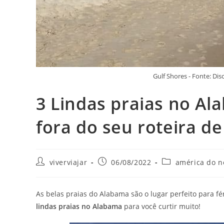
Gulf Shores - Fonte: D
3 Lindas praias no A
fora do seu roteira de
Autor
Post
Categoria
viverviajar
06/08/2022
américa do n
do
publicado:
do
post:
post:
As belas praias do Alabama são o lugar perfeito para f
lindas praias no Alabama
para você curtir muito!