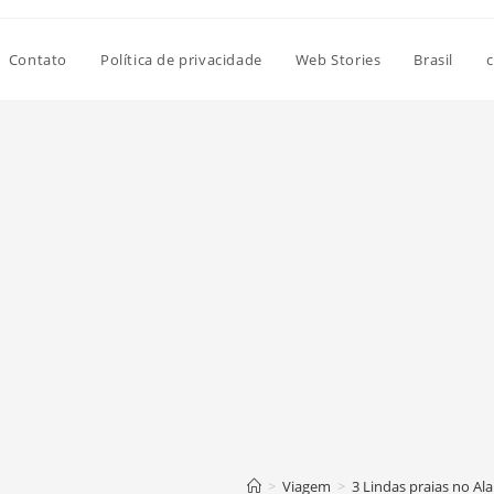
Contato
Política de privacidade
Web Stories
Brasil
c
>
Viagem
>
3 Lindas praias no Al