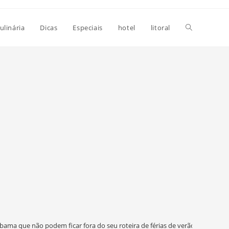
Alternar
ulinária
Dicas
Especiais
hotel
litoral
pesquisa
do
site
abama que não podem ficar fora do seu roteira de férias de verão