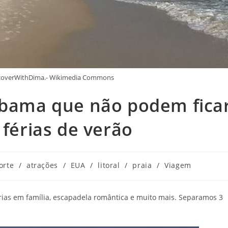
iscoverWithDima.- Wikimedia Commons
labama que não podem fica
 férias de verão
orte
/
atrações
/
EUA
/
litoral
/
praia
/
Viagem
érias em família, escapadela romântica e muito mais. Separamos 3