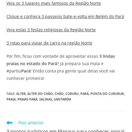
Veja os 3 lugares mais famosos da Região Norte
Clique e conheça 3 passeios bate-e-volta em Belém do Pará
Veja estas 3 festas religiosas da Região Norte
3 rotas para viajar de carro na região Norte
Por fim, ficou com vontade de aproveitar essas
3 lindas
praias no estado do Pará
? Já prepara sua mala e
#partiu
Pará
! Então conta pra gente qual delas você vai
conhecer primeiro!
TAGS
:
ALTER
,
ALTER DO CHÃO
,
CHÃO
,
CURURU
,
PARÁ
,
PONTA DO CURURUR
,
PRAIA
,
PRAIAS PARÁ
,
SALINAS
,
SANTARÉM
Leia
Post anterior
mais
3 pontos turísticos em Manaus para conhecer agora!