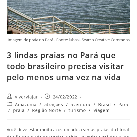
Imagem de praia no Pará - Fonte: lubasi- Search Creative Commons
3 lindas praias no Pará que
todo brasileiro precisa visitar
pelo menos uma vez na vida
Autor
Post
viverviajar
24/02/2022
do
publicado:
Categoria
Amazônia
/
atrações
/
aventura
/
Brasil
/
Pará
post:
do
/
praia
/
Região Norte
/
turismo
/
Viagem
post:
Você deve estar muito acostumado a ver as praias do litoral