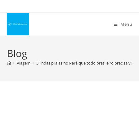
Ir
para
o
Menu
conteúdo
Blog
>
Viagem
>
3 lindas praias no Pará que todo brasileiro precisa visi