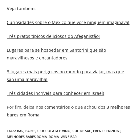
Veja também:
Curiosidades sobre o México que você ninguém imaginava!
Três pratos típicos deliciosos do Afeganistão!
Lugares para se hospedar em Santorini que são
maravilhosos e encantadores
3 lugares mais perigosos no mundo para viajar, mas que
são uma maravilha!
Três cidades incríveis para conhecer em Israel!
Por fim, deixa nos comentários o que achou dos
3 melhores
bares em Roma
.
TAGS
:
BAR
,
BARES
,
CIOCCOLATA E VINO
,
CUL DE SAC
,
FRENI E FRIZIONI
,
MELHORES BARES ROMA
,
ROMA
,
WINE BAR