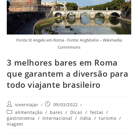
Ponte St Angelo em Roma - Fonte: AngMoKio – Wikimedia
Commmons
3 melhores bares em Roma
que garantem a diversão para
todo viajante brasileiro
Autor
Post
viverviajar
09/03/2022
do
publicado:
Categoria
alimentação
/
bares
/
Dicas
/
festas
/
post:
do
gastronomia
/
internacional
/
itália
/
turismo
/
post:
Viagem