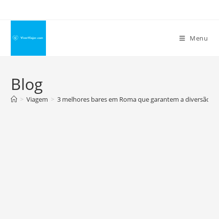
Ir
para
o
Menu
conteúdo
Blog
>
Viagem
>
3 melhores bares em Roma que garantem a diversão para