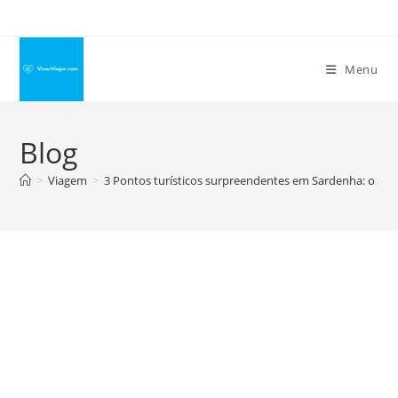
Ir
para
o
Menu
conteúdo
Blog
>
Viagem
>
3 Pontos turísticos surpreendentes em Sardenha: o 3º 