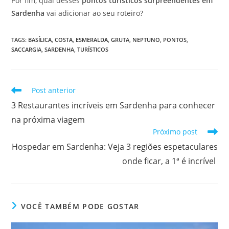
Por fim, qual desses
pontos turísticos surpreendentes em
Sardenha
vai adicionar ao seu roteiro?
TAGS
:
BASÍLICA
,
COSTA
,
ESMERALDA
,
GRUTA
,
NEPTUNO
,
PONTOS
,
SACCARGIA
,
SARDENHA
,
TURÍSTICOS
Leia
Post anterior
mais
3 Restaurantes incríveis em Sardenha para conhecer
artigos
na próxima viagem
Próximo post
Hospedar em Sardenha: Veja 3 regiões espetaculares
onde ficar, a 1ª é incrível
VOCÊ TAMBÉM PODE GOSTAR