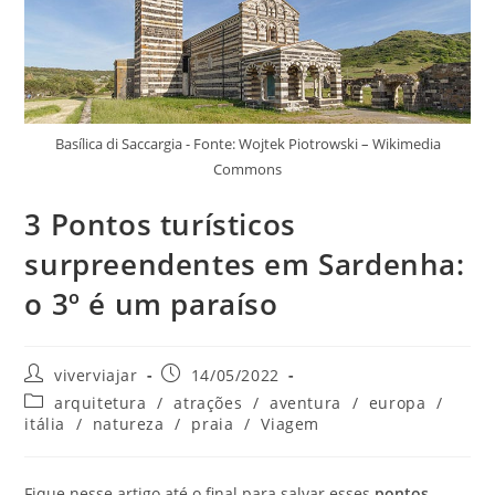
Basílica di Saccargia - Fonte: Wojtek Piotrowski – Wikimedia
Commons
3 Pontos turísticos
surpreendentes em Sardenha:
o 3º é um paraíso
Autor
Post
viverviajar
14/05/2022
do
publicado:
Categoria
arquitetura
/
atrações
/
aventura
/
europa
/
post:
do
itália
/
natureza
/
praia
/
Viagem
post:
Fique nesse artigo até o final para salvar esses
pontos