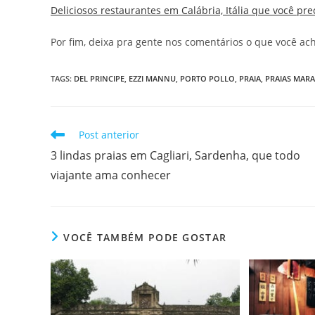
Deliciosos restaurantes em Calábria, Itália que você pre
Por fim, deixa pra gente nos comentários o que você a
TAGS
:
DEL PRINCIPE
,
EZZI MANNU
,
PORTO POLLO
,
PRAIA
,
PRAIAS MAR
Leia
Post anterior
mais
3 lindas praias em Cagliari, Sardenha, que todo
artigos
viajante ama conhecer
VOCÊ TAMBÉM PODE GOSTAR