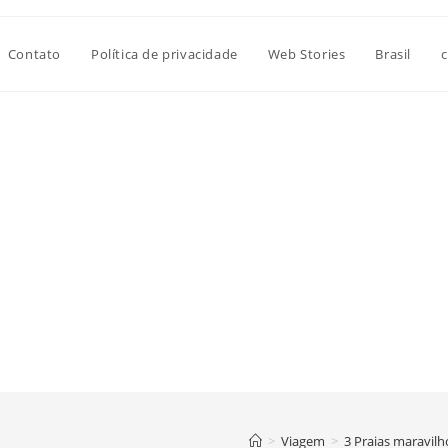
Contato
Política de privacidade
Web Stories
Brasil
c
>
Viagem
>
3 Praias maravilh