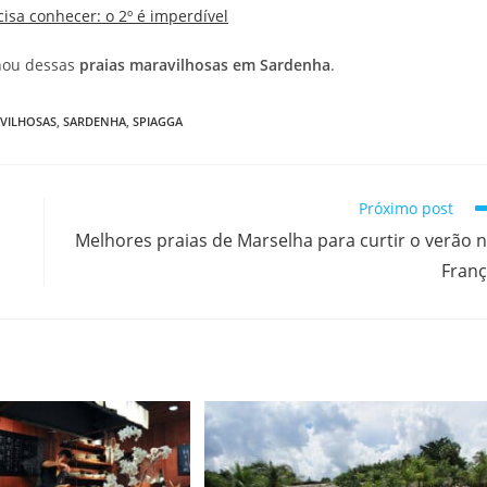
cisa conhecer: o 2º é imperdível
chou dessas
praias maravilhosas em Sardenha
.
AVILHOSAS
,
SARDENHA
,
SPIAGGA
Próximo post
Melhores praias de Marselha para curtir o verão 
Fran