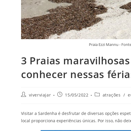
Praia Ezzi Mannu - Fo
3 Praias maravilhosa
conhecer nessas férias
Autor
Post
Categoria
viverviajar
15/05/2022
atrações
/
e
do
publicado:
do
post:
post:
Visitar a Sardenha é desfrutar de diversas opções espet
local proporciona experiências únicas. Por isso, não dei