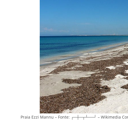
Praia Ezzi Mannu – Fonte: ┌─┼─┬┴──┘ – Wikimedia C