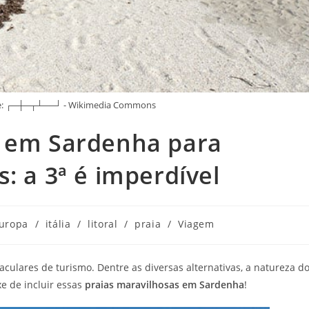
nte: ┌─┼─┬┴──┘ - Wikimedia Commons
s em Sardenha para
: a 3ª é imperdível
uropa
/
itália
/
litoral
/
praia
/
Viagem
aculares de turismo. Dentre as diversas alternativas, a natureza d
xe de incluir essas
praias maravilhosas em Sardenha
!