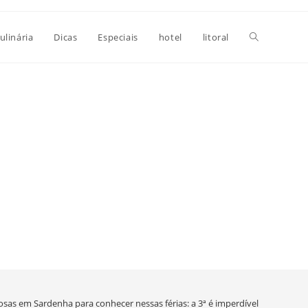
Alternar
ulinária
Dicas
Especiais
hotel
litoral
pesquisa
do
site
osas em Sardenha para conhecer nessas férias: a 3ª é imperdível