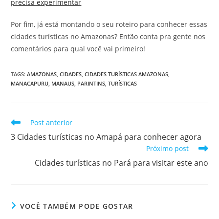
precisa experimentar
Por fim, já está montando o seu roteiro para conhecer essas
cidades turísticas no Amazonas? Então conta pra gente nos
comentários para qual você vai primeiro!
TAGS
:
AMAZONAS
,
CIDADES
,
CIDADES TURÍSTICAS AMAZONAS
,
MANACAPURU
,
MANAUS
,
PARINTINS
,
TURÍSTICAS
Leia
Post anterior
mais
3 Cidades turísticas no Amapá para conhecer agora
artigos
Próximo post
Cidades turísticas no Pará para visitar este ano
VOCÊ TAMBÉM PODE GOSTAR