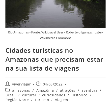
Rio Amazonas - Fonte: Wikitravel User - Robertwolfgangschuster-
Wikimedia Commons
Cidades turísticas no
Amazonas que precisam estar
na sua lista de viagens
Autor
Post
viverviajar
04/03/2022
do
publicado:
Categoria
amazonas
/
Amazônia
/
atrações
/
aventura
/
post:
do
Brasil
/
cultural
/
curiosidades
/
Histórico
/
post:
Região Norte
/
turismo
/
Viagem