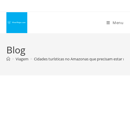
Ir
para
o
Menu
conteúdo
Blog
>
Viagem
>
Cidades turísticas no Amazonas que precisam estar na s