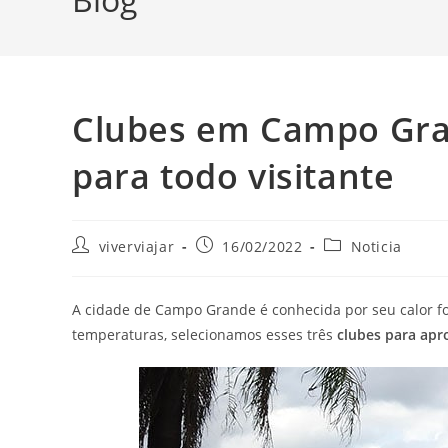
Clubes em Campo Gra
para todo visitante
Autor
Post
Categoria
viverviajar
16/02/2022
Noticia
do
publicado:
do
post:
post:
A cidade de Campo Grande é conhecida por seu calor fort
temperaturas, selecionamos esses três
clubes para ap