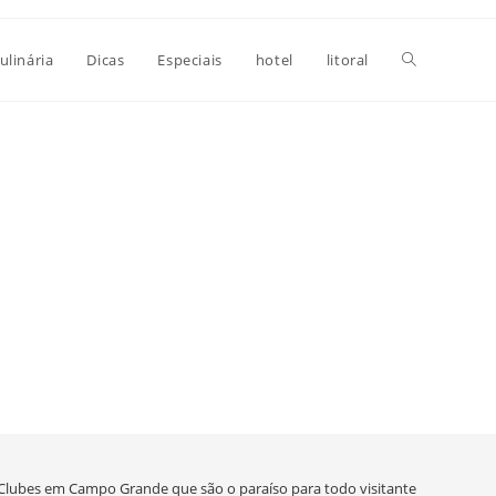
Alternar
ulinária
Dicas
Especiais
hotel
litoral
pesquisa
do
site
Clubes em Campo Grande que são o paraíso para todo visitante