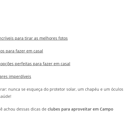
críveis para tirar as melhores fotos
os para fazer em casal
 opções perfeitas para fazer em casal
gares imperdíveis
ar: nunca se esqueça do protetor solar, um chapéu e um óculos
saúde!
ocê achou dessas dicas de
clubes para aproveitar em Campo