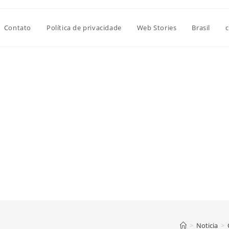
Contato
Política de privacidade
Web Stories
Brasil
c
>
Noticia
>