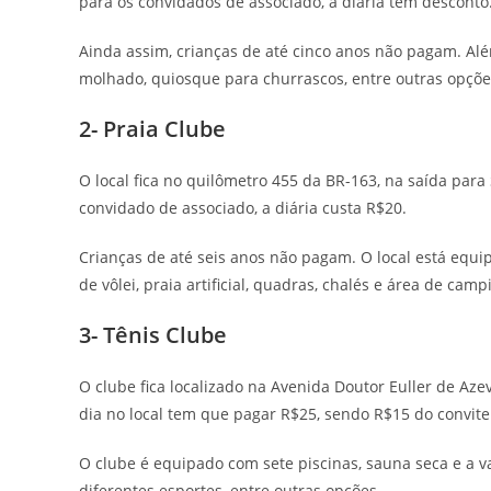
para os convidados de associado, a diária tem desconto
Ainda assim, crianças de até cinco anos não pagam. Alé
molhado, quiosque para churrascos, entre outras opçõe
2- Praia Clube
O local fica no quilômetro 455 da BR-163, na saída para
convidado de associado, a diária custa R$20.
Crianças de até seis anos não pagam. O local está eq
de vôlei, praia artificial, quadras, chalés e área de cam
3- Tênis Clube
O clube fica localizado na Avenida Doutor Euller de Aze
dia no local tem que pagar R$25, sendo R$15 do convit
O clube é equipado com sete piscinas, sauna seca e a v
diferentes esportes, entre outras opções.