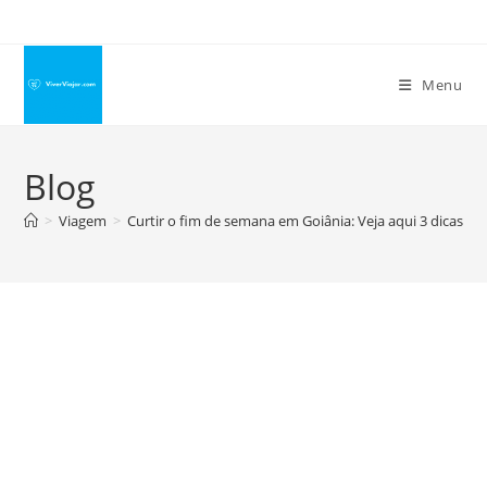
Ir
para
o
Menu
conteúdo
Blog
>
Viagem
>
Curtir o fim de semana em Goiânia: Veja aqui 3 dicas im