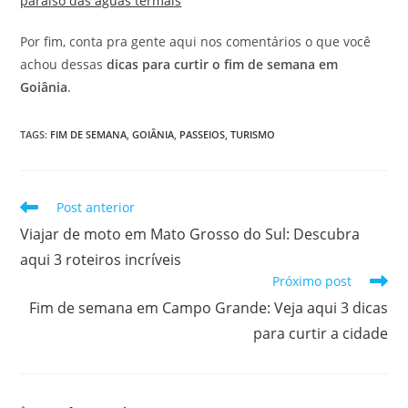
paraíso das águas termais
Por fim, conta pra gente aqui nos comentários o que você
achou dessas
dicas para curtir o fim de semana em
Goiânia
.
TAGS
:
FIM DE SEMANA
,
GOIÂNIA
,
PASSEIOS
,
TURISMO
Leia
Post anterior
mais
Viajar de moto em Mato Grosso do Sul: Descubra
artigos
aqui 3 roteiros incríveis
Próximo post
Fim de semana em Campo Grande: Veja aqui 3 dicas
para curtir a cidade