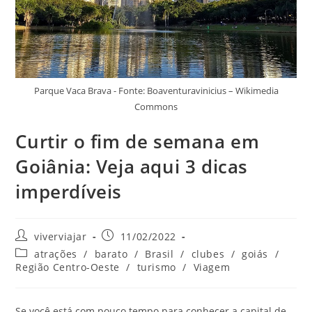
Parque Vaca Brava - Fonte: Boaventuravinicius – Wikimedia
Commons
Curtir o fim de semana em
Goiânia: Veja aqui 3 dicas
imperdíveis
Autor
Post
viverviajar
11/02/2022
do
publicado:
Categoria
atrações
/
barato
/
Brasil
/
clubes
/
goiás
/
post:
do
Região Centro-Oeste
/
turismo
/
Viagem
post:
Se você está com pouco tempo para conhecer a capital de