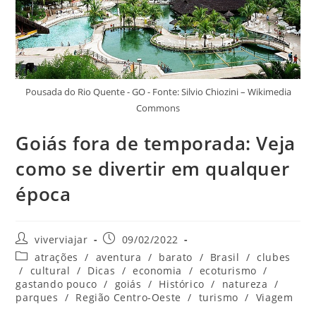
Pousada do Rio Quente - GO - Fonte: Silvio Chiozini – Wikimedia
Commons
Goiás fora de temporada: Veja
como se divertir em qualquer
época
Autor
Post
viverviajar
09/02/2022
do
publicado:
Categoria
atrações
/
aventura
/
barato
/
Brasil
/
clubes
post:
do
/
cultural
/
Dicas
/
economia
/
ecoturismo
/
post:
gastando pouco
/
goiás
/
Histórico
/
natureza
/
parques
/
Região Centro-Oeste
/
turismo
/
Viagem