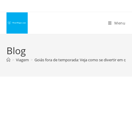
Ir
para
o
Menu
conteúdo
Blog
>
Viagem
>
Goiás fora de temporada: Veja como se divertir em qua