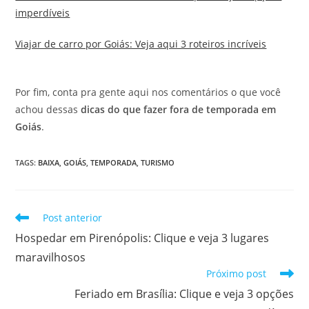
imperdíveis
Viajar de carro por Goiás: Veja aqui 3 roteiros incríveis
Por fim, conta pra gente aqui nos comentários o que você
achou dessas
dicas do que fazer fora de temporada em
Goiás
.
TAGS
:
BAIXA
,
GOIÁS
,
TEMPORADA
,
TURISMO
Leia
Post anterior
mais
Hospedar em Pirenópolis: Clique e veja 3 lugares
artigos
maravilhosos
Próximo post
Feriado em Brasília: Clique e veja 3 opções