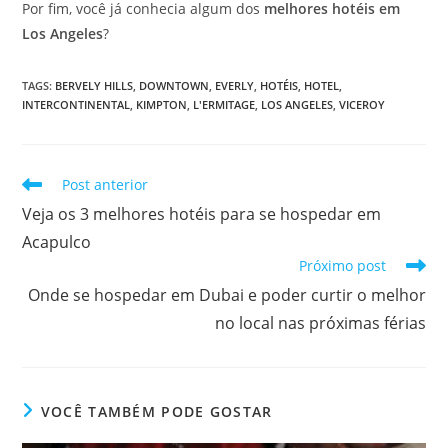
Por fim, você já conhecia algum dos
melhores hotéis em
Los Angeles
?
TAGS
:
BERVELY HILLS
,
DOWNTOWN
,
EVERLY
,
HOTÉIS
,
HOTEL
,
INTERCONTINENTAL
,
KIMPTON
,
L'ERMITAGE
,
LOS ANGELES
,
VICEROY
Leia
Post anterior
mais
Veja os 3 melhores hotéis para se hospedar em
artigos
Acapulco
Próximo post
Onde se hospedar em Dubai e poder curtir o melhor
no local nas próximas férias
VOCÊ TAMBÉM PODE GOSTAR