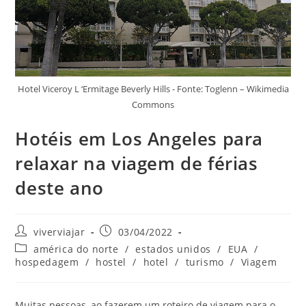
Hotel Viceroy L ‘Ermitage Beverly Hills - Fonte: Toglenn – Wikimedia
Commons
Hotéis em Los Angeles para
relaxar na viagem de férias
deste ano
Autor
Post
viverviajar
03/04/2022
do
publicado:
Categoria
américa do norte
/
estados unidos
/
EUA
/
post:
do
hospedagem
/
hostel
/
hotel
/
turismo
/
Viagem
post:
Muitas pessoas, ao fazerem um roteiro de viagem para o