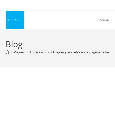
Ir
para
o
Menu
conteúdo
Blog
>
Viagem
>
Hotéis em Los Angeles para relaxar na viagem de férias