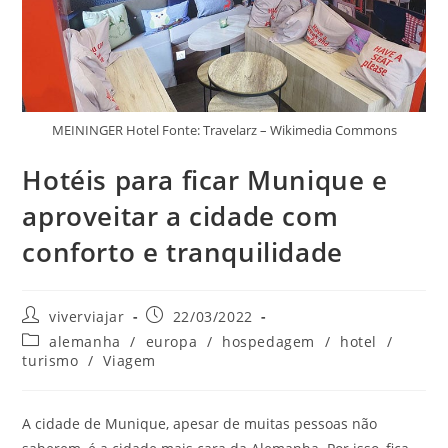
MEININGER Hotel Fonte: Travelarz – Wikimedia Commons
Hotéis para ficar Munique e
aproveitar a cidade com
conforto e tranquilidade
Autor
Post
viverviajar
22/03/2022
do
publicado:
Categoria
alemanha
/
europa
/
hospedagem
/
hotel
/
post:
do
turismo
/
Viagem
post:
A cidade de Munique, apesar de muitas pessoas não