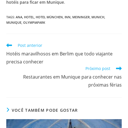
hotéis para ficar em Munique
.
TAGS
:
ANA
,
HOTEL
,
HOTEL MÜNCHEN
,
INN
,
MEININGER
,
MUNICH
,
MUNIQUE
,
OLYMPIAPARK
Leia
Post anterior
mais
Hotéis maravilhosos em Berlim que todo viajante
artigos
precisa conhecer
Próximo post
Restaurantes em Munique para conhecer nas
próximas férias
VOCÊ TAMBÉM PODE GOSTAR