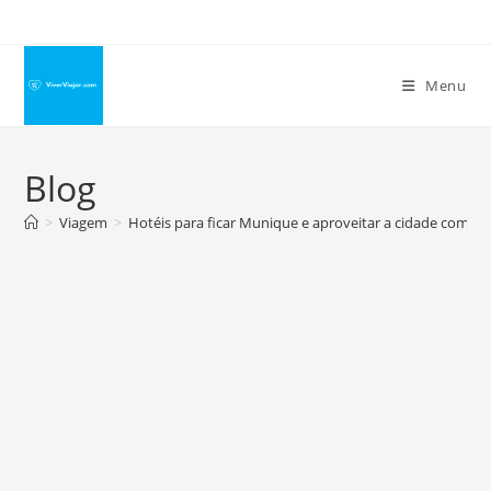
Ir
para
o
Menu
conteúdo
Blog
>
Viagem
>
Hotéis para ficar Munique e aproveitar a cidade com co