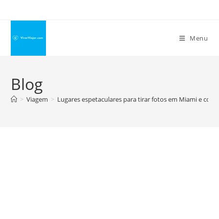
Ir
para
o
Menu
conteúdo
Blog
>
Viagem
>
Lugares espetaculares para tirar fotos em Miami e conh