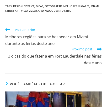
TAGS
:
DESIGN DISTRICT
,
DICAS
,
FOTOGRAFAR
,
MELHORES LUGARES
,
MIAMI
,
STREET ART
,
VILLA VIZCAYA
,
WYNWOOD ART DISTRICT
Leia
Post anterior
mais
Melhores regiões para se hospedar em Miami
artigos
durante as férias deste ano
Próximo post
3 dicas do que fazer a em Fort Lauderdale nas férias
deste ano
VOCÊ TAMBÉM PODE GOSTAR