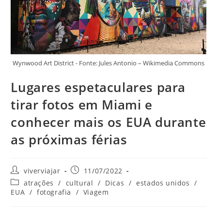
Wynwood Art District - Fonte: Jules Antonio – Wikimedia Commons
Lugares espetaculares para
tirar fotos em Miami e
conhecer mais os EUA durante
as próximas férias
Autor
Post
viverviajar
11/07/2022
do
publicado:
Categoria
atrações
/
cultural
/
Dicas
/
estados unidos
/
post:
do
EUA
/
fotografia
/
Viagem
post: