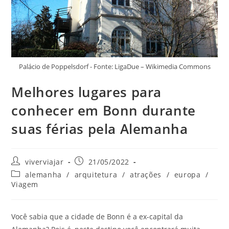
Palácio de Poppelsdorf - Fonte: LigaDue – Wikimedia Commons
Melhores lugares para
conhecer em Bonn durante
suas férias pela Alemanha
Autor
Post
viverviajar
21/05/2022
do
publicado:
Categoria
alemanha
/
arquitetura
/
atrações
/
europa
/
post:
do
Viagem
post:
Você sabia que a cidade de Bonn é a ex-capital da