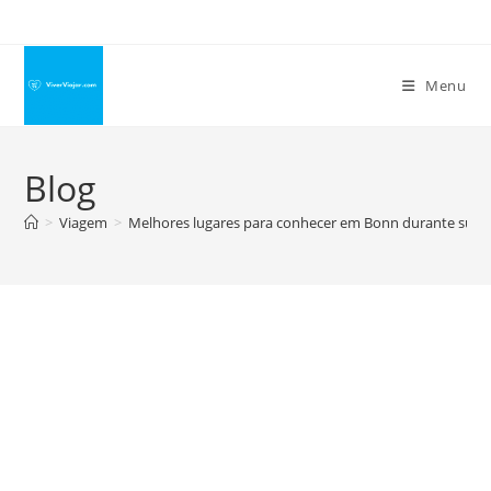
Ir
para
o
Menu
conteúdo
Blog
>
Viagem
>
Melhores lugares para conhecer em Bonn durante suas 