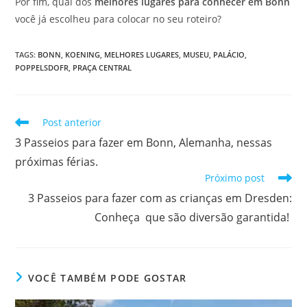
Por fim, qual dos
melhores lugares para conhecer em Bonn
você já escolheu para colocar no seu roteiro?
TAGS
:
BONN
,
KOENING
,
MELHORES LUGARES
,
MUSEU
,
PALÁCIO
,
POPPELSDOFR
,
PRAÇA CENTRAL
Leia
Post anterior
mais
3 Passeios para fazer em Bonn, Alemanha, nessas
artigos
próximas férias.
Próximo post
3 Passeios para fazer com as crianças em Dresden:
Conheça que são diversão garantida!
VOCÊ TAMBÉM PODE GOSTAR