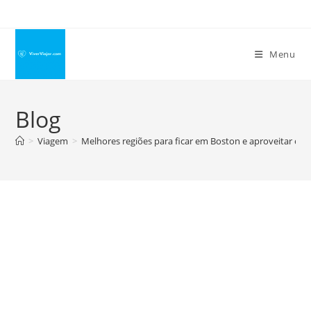
Ir
para
o
Menu
conteúdo
Blog
>
Viagem
>
Melhores regiões para ficar em Boston e aproveitar o 