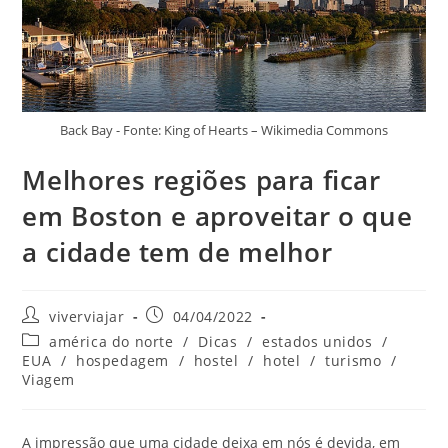
Back Bay - Fonte: King of Hearts – Wikimedia Commons
Melhores regiões para ficar
em Boston e aproveitar o que
a cidade tem de melhor
Autor
Post
viverviajar
04/04/2022
do
publicado:
Categoria
américa do norte
/
Dicas
/
estados unidos
/
post:
do
EUA
/
hospedagem
/
hostel
/
hotel
/
turismo
/
post:
Viagem
A impressão que uma cidade deixa em nós é devida, em