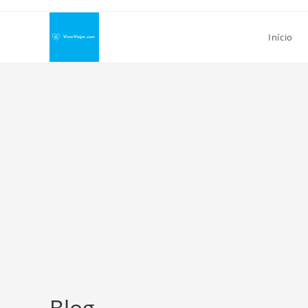
Ir
para
Início
o
conteúdo
Blog