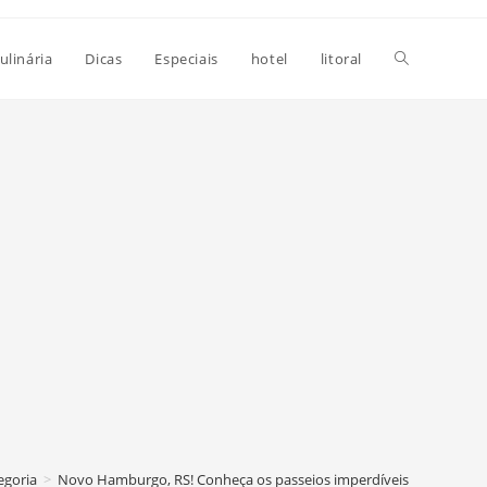
Alternar
ulinária
Dicas
Especiais
hotel
litoral
pesquisa
do
site
egoria
>
Novo Hamburgo, RS! Conheça os passeios imperdíveis