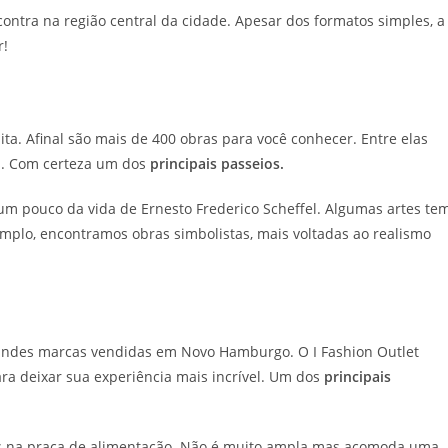
ontra na região central da cidade. Apesar dos formatos simples, a
r!
a. Afinal são mais de 400 obras para você conhecer. Entre elas
is. Com certeza um dos
principais passeios.
 um pouco da vida de Ernesto Frederico Scheffel. Algumas artes te
emplo, encontramos obras simbolistas, mais voltadas ao realismo
grandes marcas vendidas em Novo Hamburgo. O I Fashion Outlet
ra deixar sua experiência mais incrível. Um dos
principais
es na praça de alimentação. Não é muito ampla mas acomoda uma