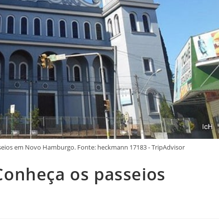
sseios em Novo Hamburgo. Fonte: heckmann 17183 - TripAdvisor
Conheça os passeios