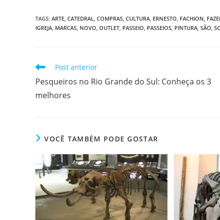
TAGS
:
ARTE
,
CATEDRAL
,
COMPRAS
,
CULTURA
,
ERNESTO
,
FACHION
,
FAZE
IGREJA
,
MARCAS
,
NOVO
,
OUTLET
,
PASSEIO
,
PASSEIOS
,
PINTURA
,
SÃO
,
S
Leia
Post anterior
mais
Pesqueiros no Rio Grande do Sul: Conheça os 3
artigos
melhores
VOCÊ TAMBÉM PODE GOSTAR