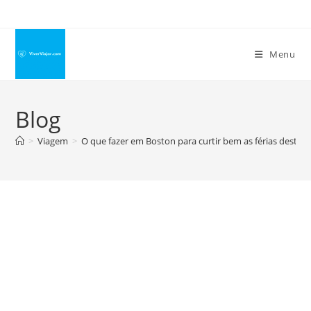
Ir
para
o
Menu
conteúdo
Blog
>
Viagem
>
O que fazer em Boston para curtir bem as férias deste 