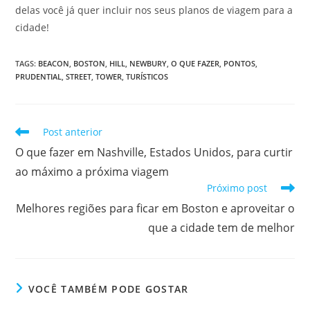
delas você já quer incluir nos seus planos de viagem para a
cidade!
TAGS
:
BEACON
,
BOSTON
,
HILL
,
NEWBURY
,
O QUE FAZER
,
PONTOS
,
PRUDENTIAL
,
STREET
,
TOWER
,
TURÍSTICOS
Leia
Post anterior
mais
O que fazer em Nashville, Estados Unidos, para curtir
artigos
ao máximo a próxima viagem
Próximo post
Melhores regiões para ficar em Boston e aproveitar o
que a cidade tem de melhor
VOCÊ TAMBÉM PODE GOSTAR