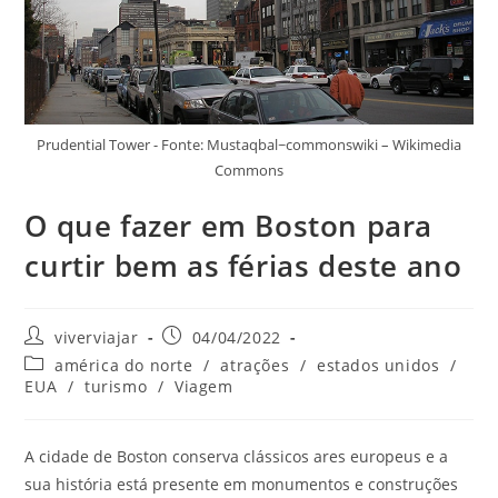
Prudential Tower - Fonte: Mustaqbal~commonswiki – Wikimedia
Commons
O que fazer em Boston para
curtir bem as férias deste ano
Autor
Post
viverviajar
04/04/2022
do
publicado:
Categoria
américa do norte
/
atrações
/
estados unidos
/
post:
do
EUA
/
turismo
/
Viagem
post:
A cidade de Boston conserva clássicos ares europeus e a
sua história está presente em monumentos e construções