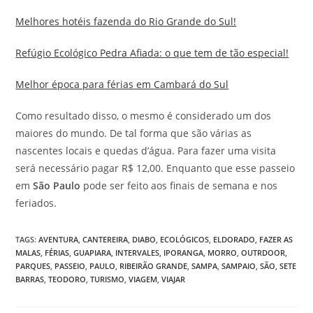
Melhores hotéis fazenda do Rio Grande do Sul!
Refúgio Ecológico Pedra Afiada: o que tem de tão especial!
Melhor época para férias em Cambará do Sul
Como resultado disso, o mesmo é considerado um dos
maiores do mundo. De tal forma que são várias as
nascentes locais e quedas d’água. Para fazer uma visita
será necessário pagar R$ 12,00. Enquanto que esse passeio
em
São Paulo
pode ser feito aos finais de semana e nos
feriados.
TAGS
:
AVENTURA
,
CANTEREIRA
,
DIABO
,
ECOLÓGICOS
,
ELDORADO
,
FAZER AS
MALAS
,
FÉRIAS
,
GUAPIARA
,
INTERVALES
,
IPORANGA
,
MORRO
,
OUTRDOOR
,
PARQUES
,
PASSEIO
,
PAULO
,
RIBEIRÃO GRANDE
,
SAMPA
,
SAMPAIO
,
SÃO
,
SETE
BARRAS
,
TEODORO
,
TURISMO
,
VIAGEM
,
VIAJAR