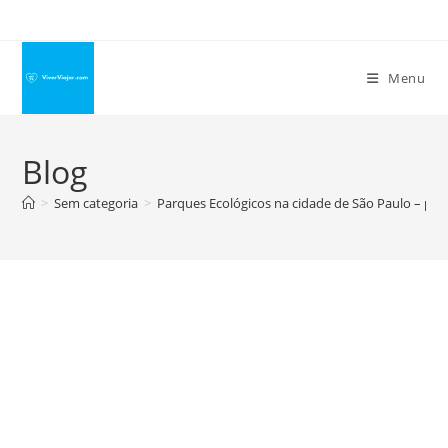
Ir
para
o
Menu
conteúdo
Blog
>
Sem categoria
>
Parques Ecológicos na cidade de São Paulo – par