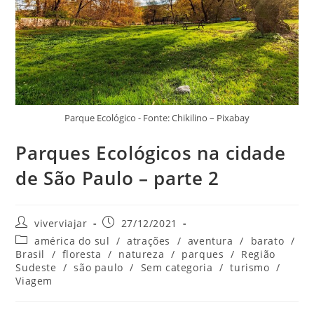
Parque Ecológico - Fonte: Chikilino – Pixabay
Parques Ecológicos na cidade
de São Paulo – parte 2
Autor
Post
viverviajar
27/12/2021
do
publicado:
Categoria
américa do sul
/
atrações
/
aventura
/
barato
/
post:
do
Brasil
/
floresta
/
natureza
/
parques
/
Região
post:
Sudeste
/
são paulo
/
Sem categoria
/
turismo
/
Viagem