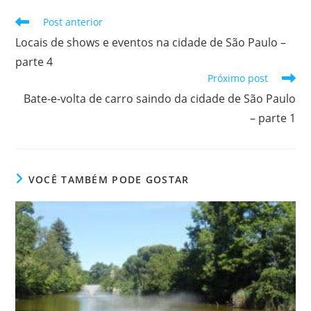
Leia
Post anterior
mais
Locais de shows e eventos na cidade de São Paulo –
artigos
parte 4
Próximo post
Bate-e-volta de carro saindo da cidade de São Paulo
– parte 1
VOCÊ TAMBÉM PODE GOSTAR