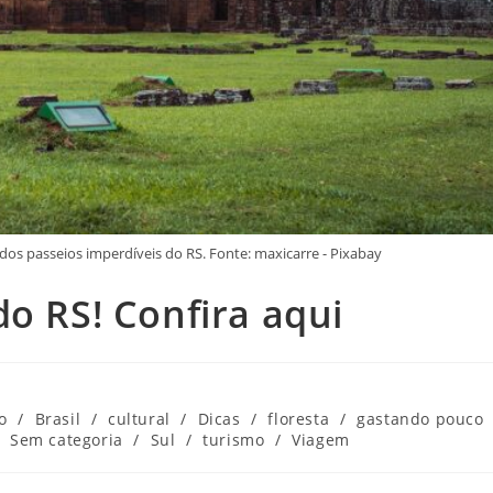
dos passeios imperdíveis do RS. Fonte: maxicarre - Pixabay
do RS! Confira aqui
o
/
Brasil
/
cultural
/
Dicas
/
floresta
/
gastando pouco
Sem categoria
/
Sul
/
turismo
/
Viagem