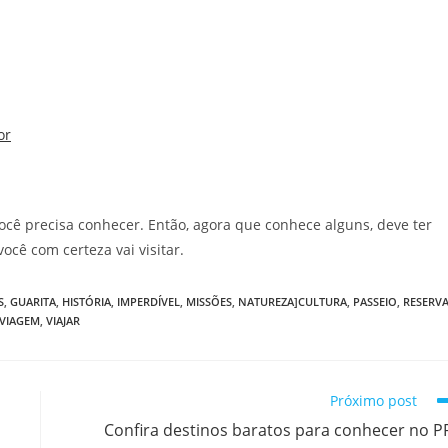
or
cê precisa conhecer. Então, agora que conhece alguns, deve ter
ocê com certeza vai visitar.
S
,
GUARITA
,
HISTÓRIA
,
IMPERDÍVEL
,
MISSÕES
,
NATUREZA]CULTURA
,
PASSEIO
,
RESERV
VIAGEM
,
VIAJAR
Próximo post
Confira destinos baratos para conhecer no P