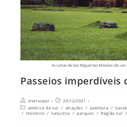
As ruínas de San Miguel das Missões são um 
Passeios imperdíveis 
Autor
Post
viverviajar
20/12/2021
do
publicado:
Categoria
américa do sul
/
atrações
/
aventura
/
barat
post:
do
/
Histórico
/
natureza
/
parques
/
Região Sul
/
post: