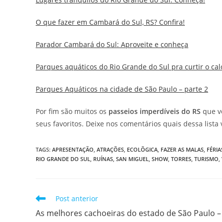
O que fazer em Cambará do Sul, RS? Confira!
Parador Cambará do Sul: Aproveite e conheça
Parques aquáticos do Rio Grande do Sul pra curtir o cal
Parques Aquáticos na cidade de São Paulo – parte 2
Por fim são muitos os
passeios imperdíveis do RS
que vo
seus favoritos. Deixe nos comentários quais dessa lista v
TAGS
:
APRESENTAÇÃO
,
ATRAÇÕES
,
ECOLÕGICA
,
FAZER AS MALAS
,
FÉRIA
RIO GRANDE DO SUL
,
RUÍNAS
,
SAN MIGUEL
,
SHOW
,
TORRES
,
TURISMO
,
Leia
Post anterior
mais
As melhores cachoeiras do estado de São Paulo –
artigos