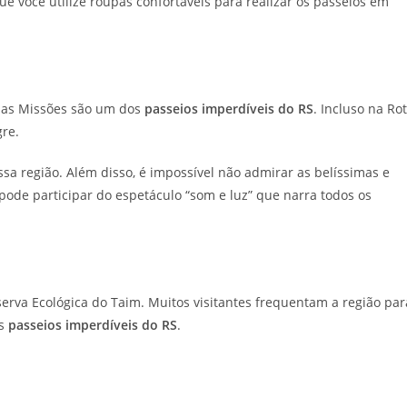
ue você utilize roupas confortáveis para realizar os passeios em
 das Missões são um dos
passeios imperdíveis do RS
. Incluso na Ro
gre.
ssa região. Além disso, é impossível não admirar as belíssimas e
 pode participar do espetáculo “som e luz” que narra todos os
serva Ecológica do Taim. Muitos visitantes frequentam a região par
os
passeios imperdíveis do RS
.