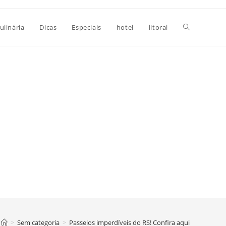
Alternar
ulinária
Dicas
Especiais
hotel
litoral
pesquisa
do
site
>
Sem categoria
>
Passeios imperdíveis do RS! Confira aqui