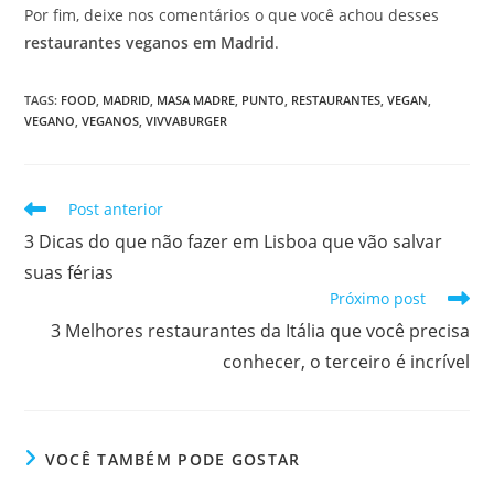
Por fim, deixe nos comentários o que você achou desses
restaurantes veganos em Madrid
.
TAGS
:
FOOD
,
MADRID
,
MASA MADRE
,
PUNTO
,
RESTAURANTES
,
VEGAN
,
VEGANO
,
VEGANOS
,
VIVVABURGER
Leia
Post anterior
mais
3 Dicas do que não fazer em Lisboa que vão salvar
artigos
suas férias
Próximo post
3 Melhores restaurantes da Itália que você precisa
conhecer, o terceiro é incrível
VOCÊ TAMBÉM PODE GOSTAR