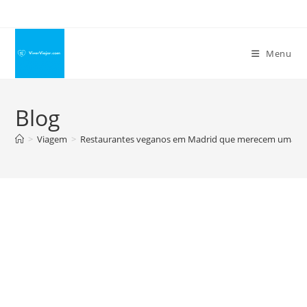
Ir
para
o
Menu
conteúdo
Blog
>
Viagem
>
Restaurantes veganos em Madrid que merecem uma visi