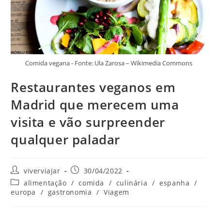
Comida vegana - Fonte: Ula Zarosa – Wikimedia Commons
Restaurantes veganos em
Madrid que merecem uma
visita e vão surpreender
qualquer paladar
Autor
Post
viverviajar
30/04/2022
do
publicado:
Categoria
alimentação
/
comida
/
culinária
/
espanha
/
post:
do
europa
/
gastronomia
/
Viagem
post: