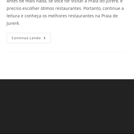
Antes de mais nada, se você for visitar a Praia do Jurerê, é
preciso escolher ótimos restaurantes. Portanto, continue a
leitura e conheça os melhores restaurantes na Praia de
Jurerê.
Melhores
Continue Lendo
Restaurantes
Na
Praia
De
Jurerê,
SC.
Clique
E
Confira!