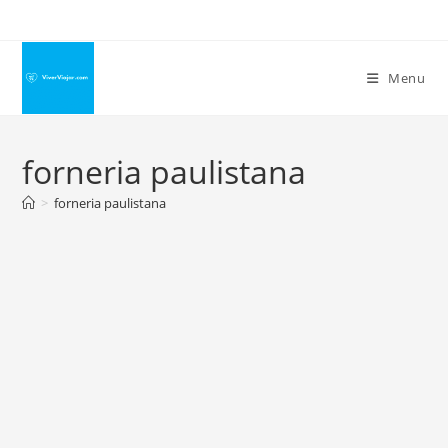
Ir
para
o
Menu
conteúdo
forneria paulistana
>
forneria paulistana