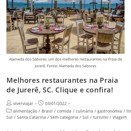
Alameda dos Sabores, um dos melhores restaurantes na Praia de
Jurerê. Fonte: Alameda dos Sabores
Melhores restaurantes na Praia
de Jurerê, SC. Clique e confira!
Autor
Post
viverviajar
03/01/2022
do
publicado:
Categoria
alimentação
/
Brasil
/
comida
/
culinária
/
gastronomia
/
li
post:
do
Sul
/
Santa Catarina
/
Sem categoria
/
Sul
/
turismo
/
Viagem
post: