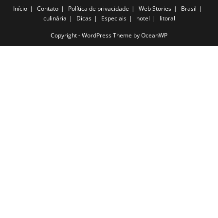
Início
Contato
Política de privacidade
Web Stories
Brasil
culinária
Dicas
Especiais
hotel
litoral
Copyright - WordPress Theme by OceanWP