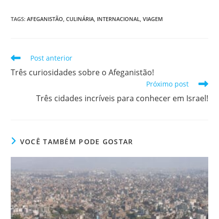
TAGS
:
AFEGANISTÃO
,
CULINÁRIA
,
INTERNACIONAL
,
VIAGEM
Leia
Post anterior
mais
Três curiosidades sobre o Afeganistão!
artigos
Próximo post
Três cidades incríveis para conhecer em Israel!
VOCÊ TAMBÉM PODE GOSTAR