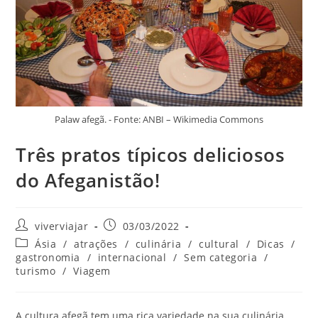
Palaw afegã. - Fonte: ANBI – Wikimedia Commons
Três pratos típicos deliciosos
do Afeganistão!
Autor
Post
viverviajar
03/03/2022
do
publicado:
Categoria
Ásia
/
atrações
/
culinária
/
cultural
/
Dicas
/
post:
do
gastronomia
/
internacional
/
Sem categoria
/
post:
turismo
/
Viagem
A cultura afegã tem uma rica variedade na sua culinária