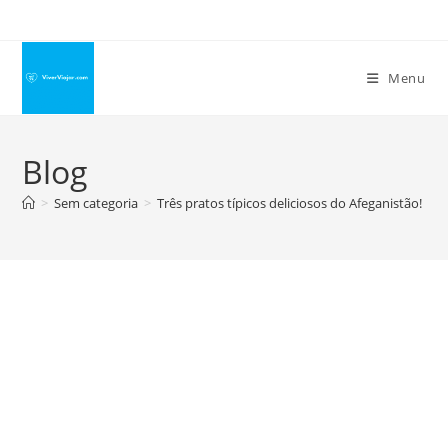
Ir
para
o
Menu
conteúdo
Blog
>
Sem categoria
>
Três pratos típicos deliciosos do Afeganistão!