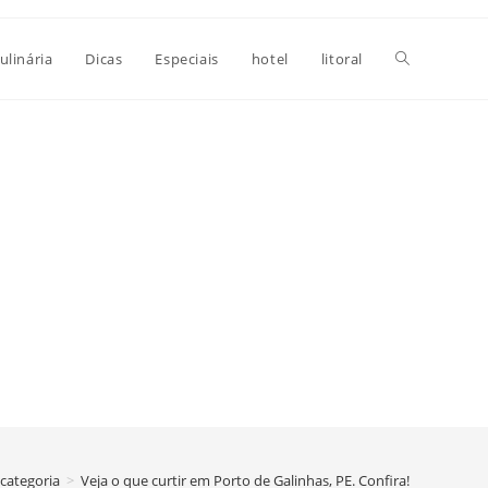
Alternar
ulinária
Dicas
Especiais
hotel
litoral
pesquisa
do
site
categoria
>
Veja o que curtir em Porto de Galinhas, PE. Confira!