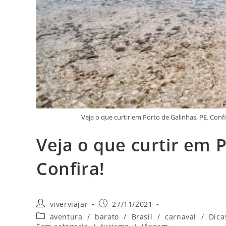
Veja o que curtir em Porto de Galinhas, PE. Con
Veja o que curtir em P
Confira!
Autor
Post
viverviajar
27/11/2021
do
publicado:
Categoria
aventura
/
barato
/
Brasil
/
carnaval
/
Dica
post:
do