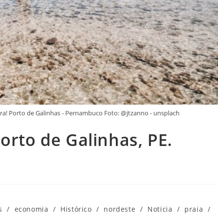
fira! Porto de Galinhas - Pernambuco Foto: @jtzanno - unsplach
orto de Galinhas, PE.
s
/
economia
/
Histórico
/
nordeste
/
Noticia
/
praia
/