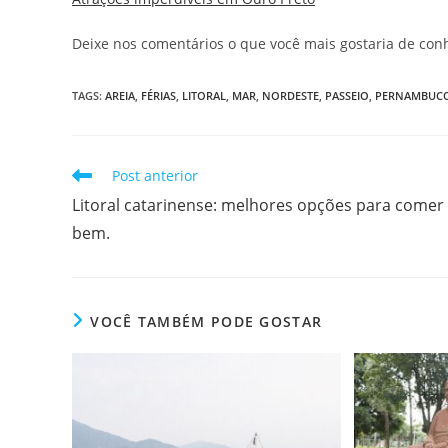
Deixe nos comentários o que você mais gostaria de con
TAGS
:
AREIA
,
FÉRIAS
,
LITORAL
,
MAR
,
NORDESTE
,
PASSEIO
,
PERNAMBUC
Leia
Post anterior
mais
Litoral catarinense: melhores opções para comer
artigos
bem.
VOCÊ TAMBÉM PODE GOSTAR