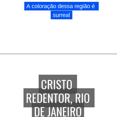
A coloração dessa região é 
A coloração dessa região é 
surreal
surreal
CRISTO 
CRISTO 
REDENTOR, RIO 
REDENTOR, RIO 
DE JANEIRO
DE JANEIRO