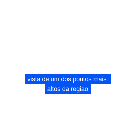
vista de um dos pontos mais 
vista de um dos pontos mais 
altos da região
altos da região