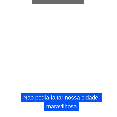
Não podia faltar nossa cidade 
Não podia faltar nossa cidade 
maravilhosa
maravilhosa