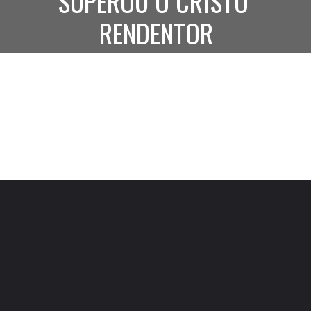
SUPEROU O CRISTO 
RENDENTOR
Opening
http://viverviajar.com/web-stories/a-estatua-que-superou-o-cristo-rendentor/