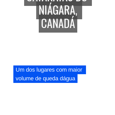
NIÁGARA, 
NIÁGARA, 
CANADÁ
CANADÁ
Um dos lugares com maior 
Um dos lugares com maior 
volume de queda dágua
volume de queda dágua 