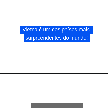
Vietnã é um dos países mais 
Vietnã é um dos países mais 
surpreendentes do mundo!
surpreendentes do mundo!