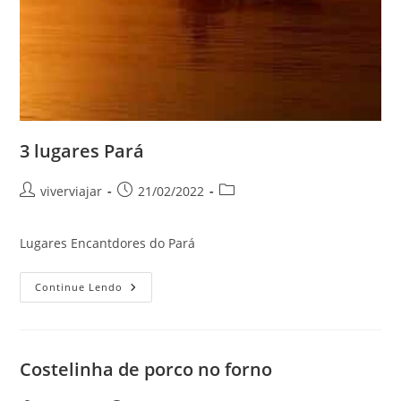
3 lugares Pará
Autor
Post
Categoria
viverviajar
21/02/2022
do
publicado:
do
post:
post:
Lugares Encantdores do Pará
3
Continue Lendo
Lugares
Pará
Costelinha de porco no forno