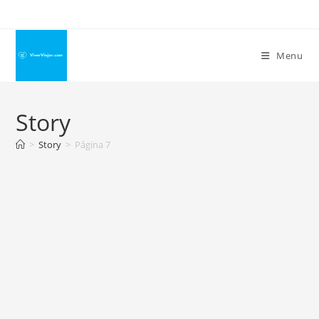
Ir
para
o
Menu
conteúdo
Story
>
Story
>
Página 7