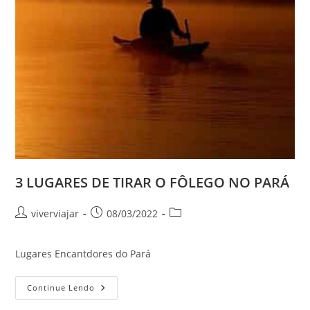
3 LUGARES DE TIRAR O FÔLEGO NO PARÁ
Autor
Post
Categoria
viverviajar
08/03/2022
do
publicado:
do
post:
post:
Lugares Encantdores do Pará
3
Continue Lendo
LUGARES
DE