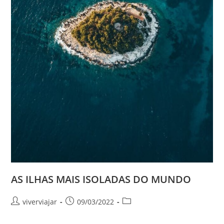
AS ILHAS MAIS ISOLADAS DO MUNDO
Autor
Post
Categoria
viverviajar
09/03/2022
do
publicado:
do
post:
post: