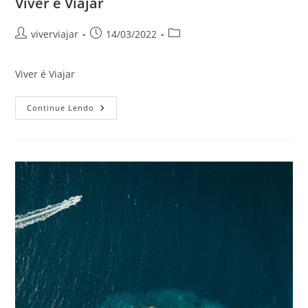
Viver é Viajar
Autor
Post
Categoria
viverviajar
14/03/2022
do
publicado:
do
post:
post:
Viver é Viajar
Viver
Continue Lendo
É
Viajar