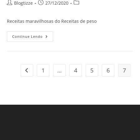
Autor
Post
Categoria
Blogtizze
27/12/2020
do
publicado:
do
post:
post:
Receitas maravilhosas do Receitas de peso
Costelinha
Continue Lendo
De
Porco
No
Forno
1
…
4
5
6
7
Ir para a página anterior