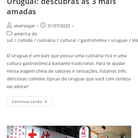
Uruguai: descubras as 3 mais
amadas
Autor
Post
viverviajar
31/07/2022
do
publicado:
Categoria
américa do
post:
do
sul
/
comida
/
culinária
/
cultural
/
gastronomia
/
uruguai
/
Vi
post:
O Uruguai é um país que possui uma culinária rica e uma
cultura gastronômica bastante tradicional. Para te ajudar
nessa viagem cheia de sabores e sensações, listamos três
deliciosas comidas típicas do Uruguai que você com certeza
vai adorar!
Deliciosas
Continue Lendo
Comidas
Típicas
Do
Uruguai:
Descubras
As
3
Mais