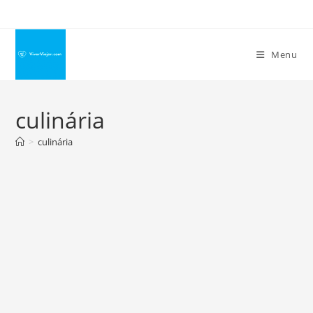
Ir
para
o
Menu
conteúdo
culinária
>
culinária