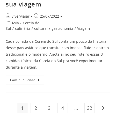
sua viagem
Autor
Post
viverviajar
25/07/2022
do
publicado:
Categoria
Ásia
/
Coreia do
post:
do
Sul
/
culinária
/
cultural
/
gastronomia
/
Viagem
post:
Cada comida da Coreia do Sul conta um pouco da história
desse país asiático que transita com imensa fluidez entre o
tradicional e o moderno. Anota ai no seu roteiro essas 3
comidas típicas da Coreia do Sul pra você experimentar
durante a viagem.
3
Continue Lendo
Comidas
Típicas
Da
Coreia
Do
Sul
Bem
1
2
3
4
…
32
Ir para
Diferentes,
Mas