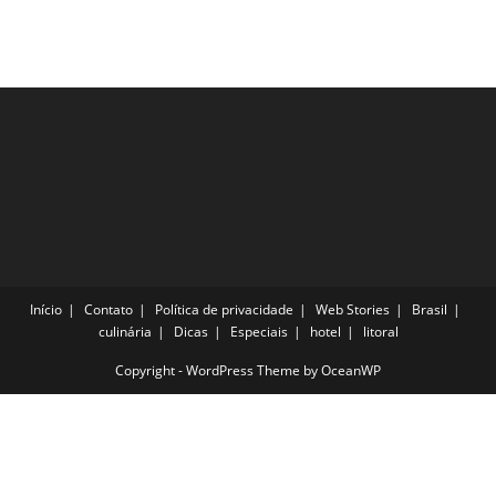
Precisam
Ser
Experimentadas
Na
Sua
Viagem
Início
Contato
Política de privacidade
Web Stories
Brasil
culinária
Dicas
Especiais
hotel
litoral
Copyright - WordPress Theme by OceanWP