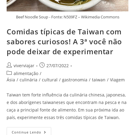
Beef Noodle Soup - Fonte: N509FZ – Wikimedia Commons
Comidas típicas de Taiwan com
sabores curiosos! A 3ª você não
pode deixar de experimentar
Autor
Post
viverviajar
27/07/2022
do
publicado:
Categoria
alimentação
/
post:
do
Ásia
/
culinária
/
cultural
/
gastronomia
/
taiwan
/
Viagem
post:
Taiwan tem forte influência da culinária chinesa, japonesa,
e dos aborígenes taiwaneses que encontram na pesca e na
caça a principal fonte de alimento. Em sua próxima ida ao
país, experimente essas três comidas típicas de Taiwan.
Comidas
Continue Lendo