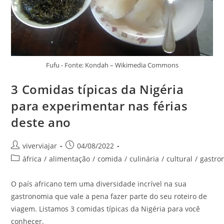
Fufu - Fonte: Kondah – Wikimedia Commons
3 Comidas típicas da Nigéria
para experimentar nas férias
deste ano
Autor
Post
viverviajar
04/08/2022
do
publicado:
Categoria
áfrica
/
alimentação
/
comida
/
culinária
/
cultural
/
gastro
post:
do
post:
O país africano tem uma diversidade incrível na sua
gastronomia que vale a pena fazer parte do seu roteiro de
viagem. Listamos 3 comidas típicas da Nigéria para você
conhecer.