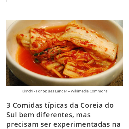
Típicas
De
Taiwan
Com
Sabores
Curiosos!
A
3ª
Você
Não
Pode
Deixar
De
Experimentar
Kimchi - Fonte: Jess Lander – Wikimedia Commons
3 Comidas típicas da Coreia do
Sul bem diferentes, mas
precisam ser experimentadas na