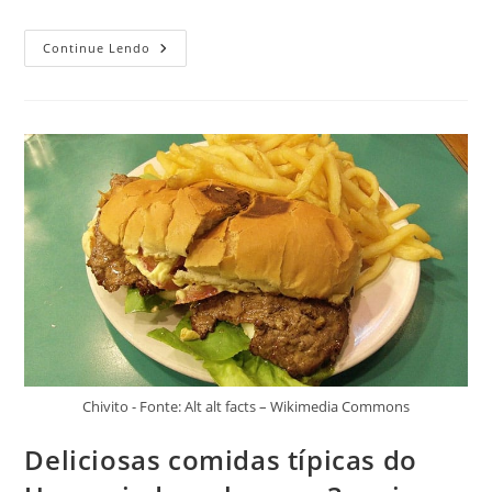
3
Continue Lendo
Comidas
Típicas
Da
Nigéria
Para
Experimentar
Nas
Férias
Deste
Ano
Chivito - Fonte: Alt alt facts – Wikimedia Commons
Deliciosas comidas típicas do