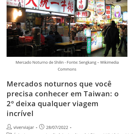
Amadas
Mercado Noturno de Shilin - Fonte: Sengkang – Wikimedia
Commons
Mercados noturnos que você
precisa conhecer em Taiwan: o
2º deixa qualquer viagem
incrível
Autor
Post
viverviajar
28/07/2022
do
publicado: