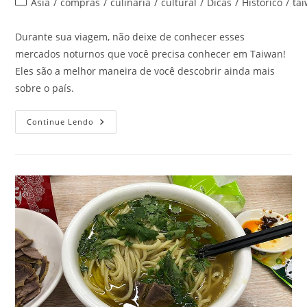
Categoria
Ásia
/
compras
/
culinária
/
cultural
/
Dicas
/
Histórico
/
ta
post:
do
post:
Durante sua viagem, não deixe de conhecer esses
mercados noturnos que você precisa conhecer em Taiwan!
Eles são a melhor maneira de você descobrir ainda mais
sobre o país.
Mercados
Continue Lendo
Noturnos
Que
Você
Precisa
Conhecer
Em
Taiwan:
O
2º
Deixa
Qualquer
Viagem
Incrível