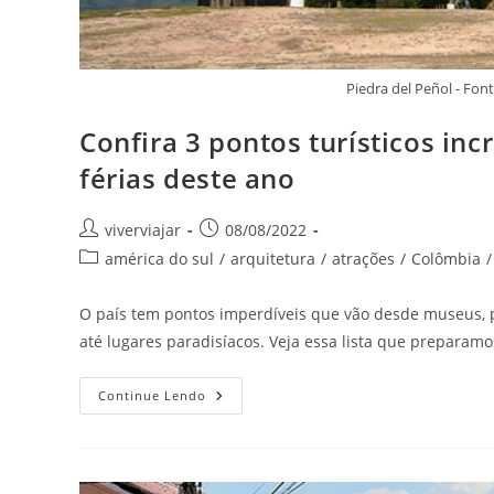
Piedra del Peñol - Fo
Confira 3 pontos turísticos in
férias deste ano
Autor
Post
viverviajar
08/08/2022
do
publicado:
Categoria
américa do sul
/
arquitetura
/
atrações
/
Colômbia
/
post:
do
post:
O país tem pontos imperdíveis que vão desde museus, 
até lugares paradisíacos. Veja essa lista que preparamo
Confira
Continue Lendo
3
Pontos
Turísticos
Incríveis
Na
Colômbia