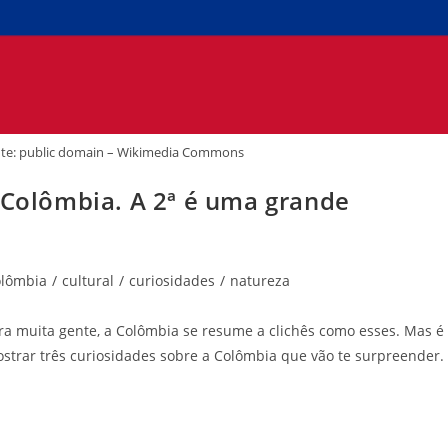
nte: public domain – Wikimedia Commons
 Colômbia. A 2ª é uma grande
lômbia
/
cultural
/
curiosidades
/
natureza
ara muita gente, a Colômbia se resume a clichês como esses. Mas é
ostrar três curiosidades sobre a Colômbia que vão te surpreender.