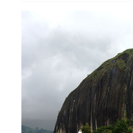
A
Colômbia.
A
2ª
É
Uma
Grande
Surpresa,
Você
Já
Sabia?