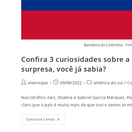
Bandeira da Colômbia - Fo
Confira 3 curiosidades sobre a
surpresa, você já sabia?
Autor
Post
Categoria
viverviajar
09/08/2022
américa do sul
/
Co
do
publicado:
do
post:
post:
Narcotráfico, Farc, Shakira e Gabriel García Márquez. P
claro que o país é muito mais do que isso e vamos te m
Confira
Continue Lendo
3
Curiosidades
Sobre