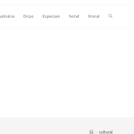
Alternar
ulinária
Dicas
Especiais
hotel
litoral
pesquisa
do
site
>
cultural