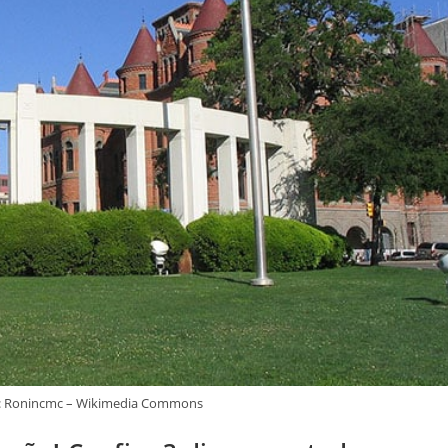
te: Ronincmc – Wikimedia Commons