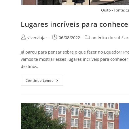
Quito - Fonte:
Lugares incríveis para conhece
Autor
Post
Categoria
viverviajar
06/08/2022
américa do sul
/
ar
do
publicado:
do
post:
post:
Já parou para pensar sobre o que fazer no Equador? Prov
vamos te mostrar esses lugares incríveis para conhecer 
destinos.
Lugares
Continue Lendo
Incríveis
Para
Conhecer
No
Equador
Ainda
Este
Ano!