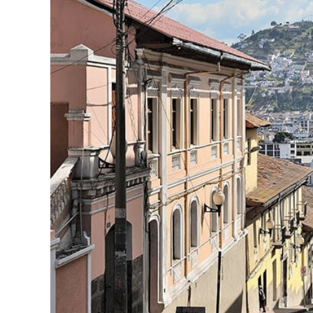
Para
Conhecer
Nas
Férias
Deste
Ano