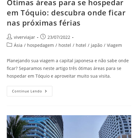
Ótimas áreas para se hospedar
em Tóquio: descubra onde ficar
nas próximas férias
Autor
Post
viverviajar
23/07/2022
do
publicado:
Categoria
Ásia
/
hospedagem
/
hostel
/
hotel
/
japão
/
Viagem
post:
do
post:
Planejando sua viagem a capital japonesa e não sabe onde
ficar? Separamos neste artigo três ótimas áreas para se
hospedar em Tóquio e aproveitar muito sua visita.
Ótimas
Continue Lendo
Áreas
Para
Se
Hospedar
Em
Tóquio:
Descubra
Onde
Ficar
Nas