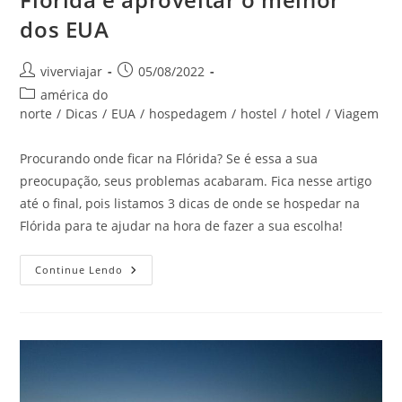
dos EUA
Autor
Post
viverviajar
05/08/2022
do
publicado:
Categoria
américa do
post:
do
norte
/
Dicas
/
EUA
/
hospedagem
/
hostel
/
hotel
/
Viagem
post:
Procurando onde ficar na Flórida? Se é essa a sua
preocupação, seus problemas acabaram. Fica nesse artigo
até o final, pois listamos 3 dicas de onde se hospedar na
Flórida para te ajudar na hora de fazer a sua escolha!
3
Continue Lendo
Dicas
De
Onde
Se
Hospedar
Na
Flórida
E
Aproveitar
O