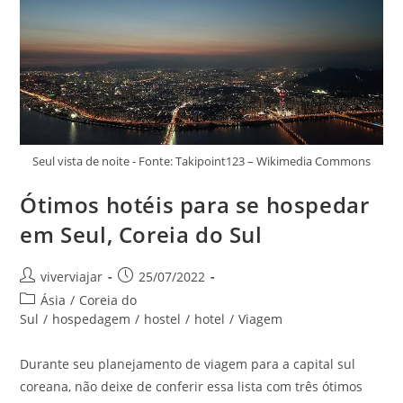
Melhor
Dos
EUA
Seul vista de noite - Fonte: Takipoint123 – Wikimedia Commons
Ótimos hotéis para se hospedar
em Seul, Coreia do Sul
Autor
Post
viverviajar
25/07/2022
do
publicado:
Categoria
Ásia
/
Coreia do
post:
do
Sul
/
hospedagem
/
hostel
/
hotel
/
Viagem
post:
Durante seu planejamento de viagem para a capital sul
coreana, não deixe de conferir essa lista com três ótimos