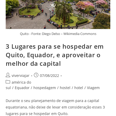
Quito - Fonte: Diego Delso – Wikimedia Commons
3 Lugares para se hospedar em
Quito, Equador, e aproveitar o
melhor da capital
Autor
Post
viverviajar
07/08/2022
do
publicado:
Categoria
américa do
post:
do
sul
/
Equador
/
hospedagem
/
hostel
/
hotel
/
Viagem
post:
Durante o seu planejamento de viagem para a capital
equatoriana, não deixe de levar em consideração esses 3
lugares para se hospedar em Quito.