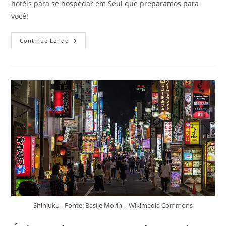
hotéis para se hospedar em Seul que preparamos para
você!
Ótimos
Continue Lendo
Hotéis
Para
Se
Hospedar
Em
Seul,
Coreia
Do
Sul
Shinjuku - Fonte: Basile Morin – Wikimedia Commons