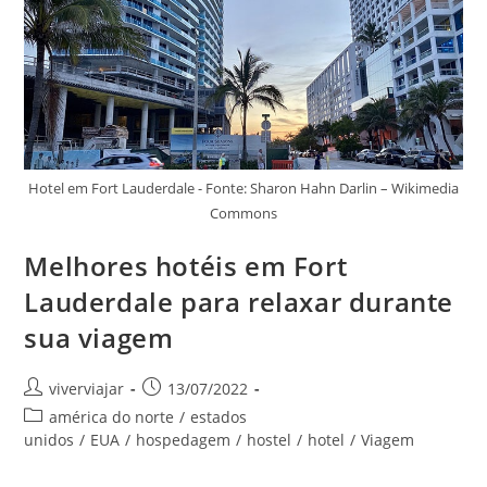
Próximas
Férias
Hotel em Fort Lauderdale - Fonte: Sharon Hahn Darlin – Wikimedia
Commons
Melhores hotéis em Fort
Lauderdale para relaxar durante
sua viagem
Autor
Post
viverviajar
13/07/2022
do
publicado:
Categoria
américa do norte
/
estados
post:
do
unidos
/
EUA
/
hospedagem
/
hostel
/
hotel
/
Viagem
post: