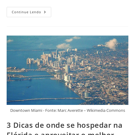
3
Continue Lendo
Lugares
Para
Se
Hospedar
Em
Quito,
Equador,
E
Aproveitar
O
Melhor
Da
Capital
Downtown Miami - Fonte: Marc Averette – Wikimedia Commons
3 Dicas de onde se hospedar na
Flórida e aproveitar o melhor