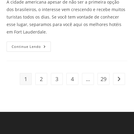
A cidade americana apesar de não ser a primeira opção
dos brasileiros, o interesse vem crescendo e recebe muitos
turistas todos os dias. Se você tem vontade de conhecer
esse lugar, separamos para você aqui os melhores hotéis
em Fort Lauderdale.
Melhores
Continue Lendo
Hotéis
Em
Fort
Lauderdale
Para
Relaxar
Durante
1
2
3
4
…
29
Ir para
Sua
Viagem