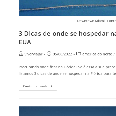
Downtown Miami - Fonte
3 Dicas de onde se hospedar na
EUA
Autor
Post
Categoria
viverviajar
05/08/2022
américa do norte
/
do
publicado:
do
post:
post:
Procurando onde ficar na Flórida? Se é essa a sua preoc
listamos 3 dicas de onde se hospedar na Flórida para te
3
Continue Lendo
Dicas
De
Onde
Se
Hospedar
Na
Flórida
E