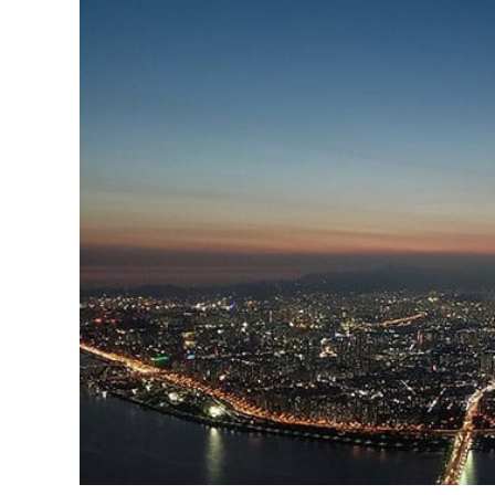
Aproveitar
O
Melhor
Dos
EUA