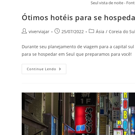
Seul vista de noite - F
Ótimos hotéis para se hospedar
Autor
Post
Categoria
viverviajar
25/07/2022
Ásia
/
Coreia do Su
do
publicado:
do
post:
post:
Durante seu planejamento de viagem para a capital sul c
para se hospedar em Seul que preparamos para você!
Ótimos
Continue Lendo
Hotéis
Para
Se
Hospedar
Em
Seul,
Coreia
Do
Sul