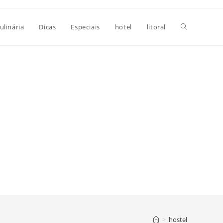
Alternar
ulinária
Dicas
Especiais
hotel
litoral
pesquisa
do
site
>
hostel