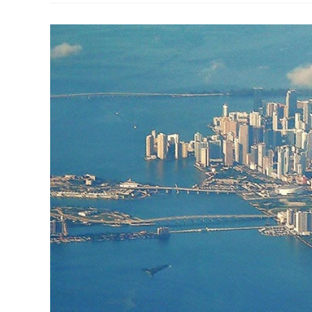
Hospedar
Em
Quito,
Equador,
E
Aproveitar
O
Melhor
Da
Capital