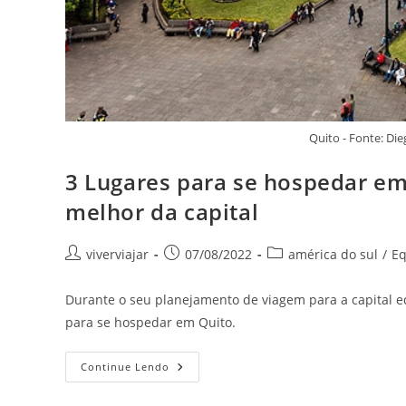
Quito - Fonte: D
3 Lugares para se hospedar em 
melhor da capital
Autor
Post
Categoria
viverviajar
07/08/2022
américa do sul
/
E
do
publicado:
do
post:
post:
Durante o seu planejamento de viagem para a capital e
para se hospedar em Quito.
3
Continue Lendo
Lugares
Para
Se