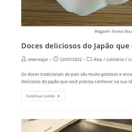
Wagashi - Fonte: Do
Doces deliciosos do Japão que
Autor
Post
Categoria
viverviajar
22/07/2022
Ásia
/
culinária
/
cu
do
publicado:
do
post:
post:
Os doces tradicionais do país são muito gostosos e enc
deliciosos do Japão que você precisa conhecer na sua id
Doces
Continue Lendo
Deliciosos
Do
Japão
Que
Encantam
Qualquer
Viajante