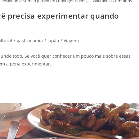
Chensiyuan assumed (based on copyright claims). – Wikimedia Commons
ocê precisa experimentar quando
ltural
/
gastronomia
/
japão
/
Viagem
mundo todo. Se você quer conhecer um pouco mais sobre essas
alem a pena experimentar.