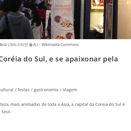
ian Bolz (크리스티안 볼츠) – Wikimedia Commons
 Coréia do Sul, e se apaixonar pela
cultural
/
festas
/
gastronomia
/
Viagem
eza, mais animadas de toda a Ásia, a capital da Coreia do Sul é
 Seul.