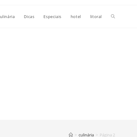
Alternar
ulinária
Dicas
Especiais
hotel
litoral
pesquisa
do
site
>
culinária
>
Página 2