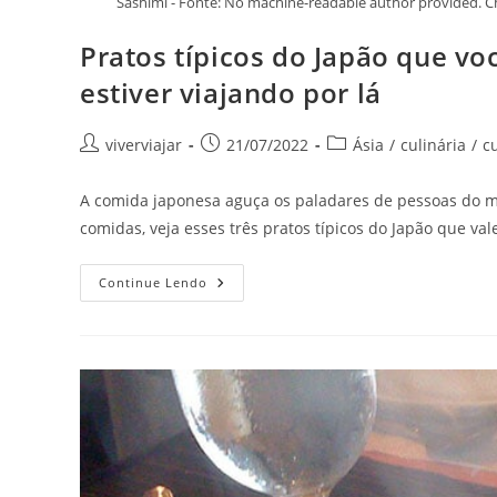
Sashimi - Fonte: No machine-readable author provided. 
Pratos típicos do Japão que v
estiver viajando por lá
Autor
Post
Categoria
viverviajar
21/07/2022
Ásia
/
culinária
/
cu
do
publicado:
do
post:
post:
A comida japonesa aguça os paladares de pessoas do 
comidas, veja esses três pratos típicos do Japão que v
Pratos
Continue Lendo
Típicos
Do
Japão
Que
Você
Precisa
Experimentar
Quando
Estiver
Viajando
Por
Lá