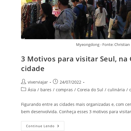
Myeongdong - Fonte: Christ
3 Motivos para visitar Seul, na
cidade
Autor
Post
viverviajar
24/07/2022
do
publicado:
Categoria
Ásia
/
bares
/
compras
/
Coreia do Sul
/
culinária
/
post:
do
post:
Figurando entre as cidades mais organizadas e, com cert
bem desenvolvida. Conheça esses 3 motivos para visitar
3
Continue Lendo
Motivos