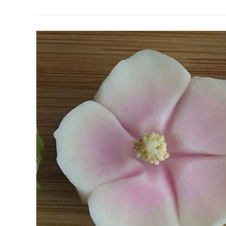
Para
Visitar
Seul,
Na
Coréia
Do
Sul,
E
Se
Apaixonar
Pela
Cidade