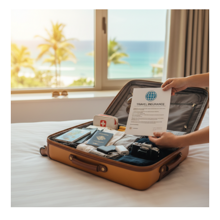
Mais
Inteligente
De
Levar
Dinheiro
Para
O
Exterior
Hoje
Em
Dia.