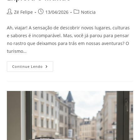
Autor
Post
Categoria
Zé Felipe
13/04/2026
Noticia
do
publicado:
do
post:
post:
Ah, viajar! A sensação de descobrir novos lugares, culturas
e sabores é incomparável. Mas, você já parou para pensar
no rastro que deixamos para trás em nossas aventuras? O
turismo…
Turismo
Continue Lendo
Sustentável:
Reduza
Seu
Impacto
Ambiental
Enquanto
Explora
O
Mundo