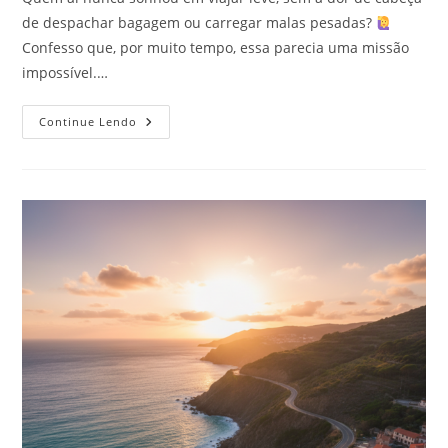
de despachar bagagem ou carregar malas pesadas?
Confesso que, por muito tempo, essa parecia uma missão
impossível.…
Mala
Continue Lendo
Minimalista:
Viaje
Por
15
Dias
Com
Apenas
Uma
Mala
De
Mão
De
10kg!