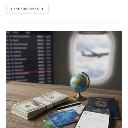
Solo
Continue Lendo
Travel:
O
Guia
De
Sobrevivência
(e
Diversão)
Para
Quem
Decidiu
Viajar
Sozinho