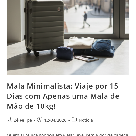
Mala Minimalista: Viaje por 15
Dias com Apenas uma Mala de
Mão de 10kg!
Autor
Post
Categoria
Zé Felipe
12/04/2026
Noticia
do
publicado:
do
post:
post:
Quem aí nunca sonhou em viajar leve, sem a dor de cabeça