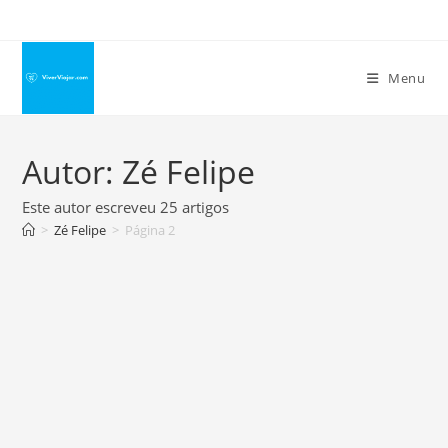
Ir
para
o
Menu
conteúdo
Autor:
Zé Felipe
Este autor escreveu 25 artigos
>
Zé Felipe
>
Página 2