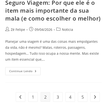
Seguro Viagem: Por que ele é o
item mais importante da sua
mala (e como escolher o melhor)
Autor
Post
Categoria
Zé Felipe
09/04/2026
Noticia
do
publicado:
do
post:
post:
Planejar uma viagem é uma das coisas mais empolgantes
da vida, não é mesmo? Malas, roteiros, passagens,
hospedagem… Tudo isso ocupa a nossa mente. Mas existe
um item essencial que,…
Seguro
Continue Lendo
Viagem:
Por
Que
Ele
É
O
Item
1
2
3
4
5
Ir para a página anterior
Ir para
Mais
Importante
Da