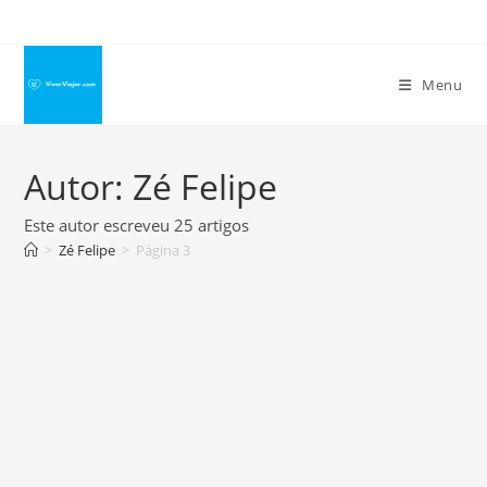
Ir
para
o
Menu
conteúdo
Autor:
Zé Felipe
Este autor escreveu 25 artigos
>
Zé Felipe
>
Página 3