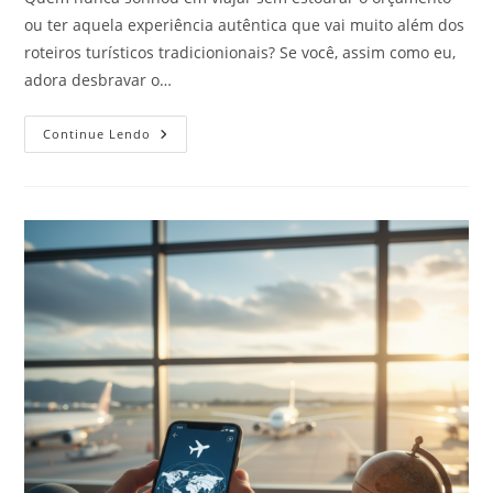
ou ter aquela experiência autêntica que vai muito além dos
roteiros turísticos tradicionionais? Se você, assim como eu,
adora desbravar o…
Hospedagem
Continue Lendo
Alternativa:
Além
Do
Hotel,
Explorando
Hostels,
Couchsurfing
E
Colivings