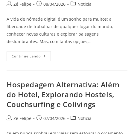
Autor
Post
Categoria
Zé Felipe
08/04/2026
Noticia
do
publicado:
do
post:
post:
A vida de nômade digital é um sonho para muitos: a
liberdade de trabalhar de qualquer lugar do mundo,
conhecer novas culturas e explorar paisagens
deslumbrantes. Mas, com tantas opções,…
Nômade
Continue Lendo
Digital:
Os
Melhores
Países
Para
Morar
Hospedagem Alternativa: Além
E
Trabalhar
do Hotel, Explorando Hostels,
Remotamente
Em
Couchsurfing e Colivings
2026
Autor
Post
Categoria
Zé Felipe
07/04/2026
Noticia
do
publicado:
do
post:
post:
Quem nunca sonhou em viajar sem estourar o orçamento