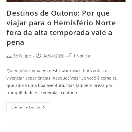
Destinos de Outono: Por que
viajar para o Hemisfério Norte
fora da alta temporada vale a
pena
Autor
Post
Categoria
Zé Felipe
04/04/2026
Noticia
do
publicado:
do
post:
post:
Quem não sonha em desbravar novos horizontes e
vivenciar experiências inesquecíveis? Se você é como eu,
que adora uma boa aventura, mas também preza por
tranquilidade e economia, o outono…
Destinos
Continue Lendo
De
Outono:
Por
Que
Viajar
Para