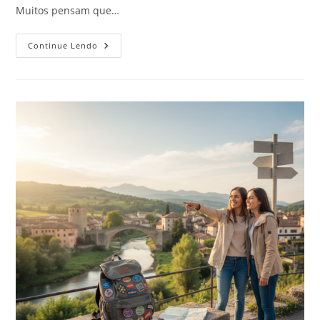
Muitos pensam que…
Milhas
Continue Lendo
Aéreas:
O
Guia
Definitivo
Para
Iniciantes
Pararem
De
Perder
Pontos
E
Viajarem
De
Graça