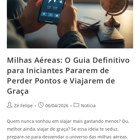
Milhas Aéreas: O Guia Definitivo
para Iniciantes Pararem de
Perder Pontos e Viajarem de
Graça
Autor
Post
Categoria
Zé Felipe
06/04/2026
Noticia
do
publicado:
do
post:
post:
Quem nunca sonhou em viajar mais gastando menos? Ou,
melhor ainda, viajar de graça? Se essa ideia te seduz,
prepare-se para desvendar o universo das milhas aéreas.