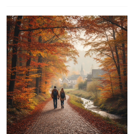
Cost:
Como
Cruzar
Fronteiras
Na
Europa
Gastando
Menos
De
50
Euros