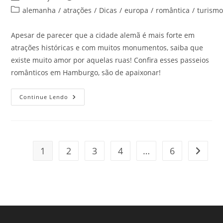
do
publicado:
Categoria
alemanha
/
atrações
/
Dicas
/
europa
/
romântica
/
turism
post:
do
post:
Apesar de parecer que a cidade alemã é mais forte em
atrações históricas e com muitos monumentos, saiba que
existe muito amor por aquelas ruas! Confira esses passeios
românticos em Hamburgo, são de apaixonar!
3
Continue Lendo
Passeios
Românticos
Em
Hamburgo
Para
Colocar
Na
1
2
3
4
…
6
Ir para
Lista
Da
Próxima
Férias