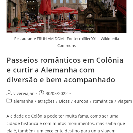
Restaurante FRÜH AM DOM - Fonte: calflier001 – Wikimedia
Commons
Passeios românticos em Colônia
e curtir a Alemanha com
diversão e bem acompanhado
Autor
Post
viverviajar
30/05/2022
do
publicado:
Categoria
alemanha
/
atrações
/
Dicas
/
europa
/
romântica
/
Viagem
post:
do
post:
A cidade de Colônia pode ter muita fama, como ser uma
cidade histórica e com muitos monumentos, mas saiba que
ela é, também, um excelente destino para uma viagem