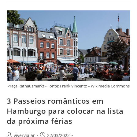
Nice
Para
Curtir
Ainda
Esse
Ano
Praça Rathausmarkt - Fonte: Frank Vincentz – Wikimedia Commons
3 Passeios românticos em
Hamburgo para colocar na lista
da próxima férias
Autor
Post
viverviajar
22/03/2022