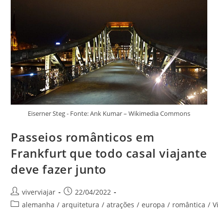
Garantir
Umas
Férias
Cheias
De
Puro
Romance!
Eiserner Steg - Fonte: Ank Kumar – Wikimedia Commons
Passeios românticos em
Frankfurt que todo casal viajante
deve fazer junto
Autor
Post
viverviajar
22/04/2022
do
publicado:
Categoria
alemanha
/
arquitetura
/
atrações
/
europa
/
romântica
/
V
post:
do