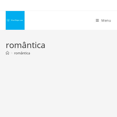
Ir
para
o
Menu
conteúdo
romântica
>
romântica