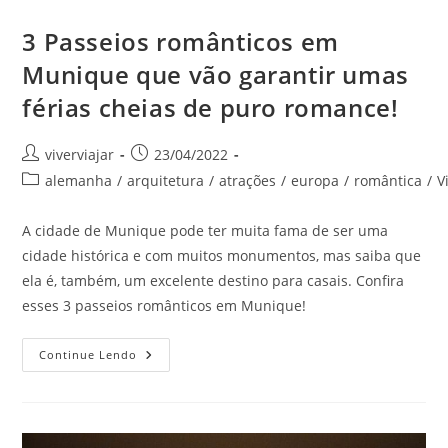
3 Passeios românticos em
Munique que vão garantir umas
férias cheias de puro romance!
Autor
Post
viverviajar
23/04/2022
do
publicado:
Categoria
alemanha
/
arquitetura
/
atrações
/
europa
/
romântica
/
V
post:
do
post:
A cidade de Munique pode ter muita fama de ser uma
cidade histórica e com muitos monumentos, mas saiba que
ela é, também, um excelente destino para casais. Confira
esses 3 passeios românticos em Munique!
3
Continue Lendo
Passeios
Românticos
Em
Munique
Que
Vão