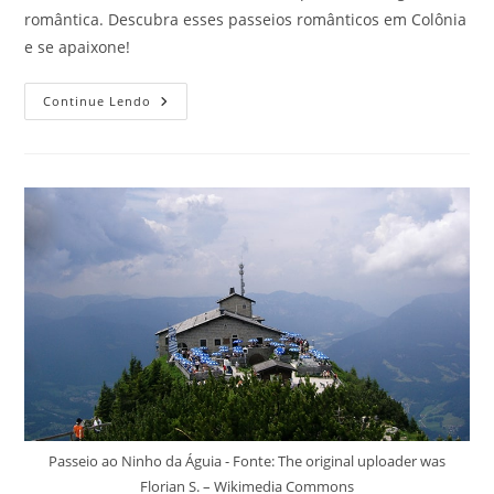
romântica. Descubra esses passeios românticos em Colônia
e se apaixone!
Passeios
Continue Lendo
Românticos
Em
Colônia
E
Curtir
A
Alemanha
Com
Diversão
E
Bem
Acompanhado
Passeio ao Ninho da Águia - Fonte: The original uploader was
Florian S. – Wikimedia Commons