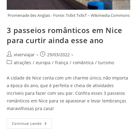
Promenade des Anglais - Fonte: Txllxt TxllxT – Wikimedia Commons
3 passeios românticos em Nice
para curtir ainda esse ano
Autor
Post
viverviajar
29/03/2022
do
publicado:
Categoria
atrações
/
europa
/
frança
/
romântica
/
turismo
post:
do
post:
A cidade de Nice conta com um charme único, não importa
a época do ano, que é perfeita e cheia de atividades
incríveis para fazer com seu par. Confira esses 3 passeios
românticos em Nice para se apaixonar e levar lembranças
maravilhosas pra casa!
3
Continue Lendo
Passeios
Românticos
Em