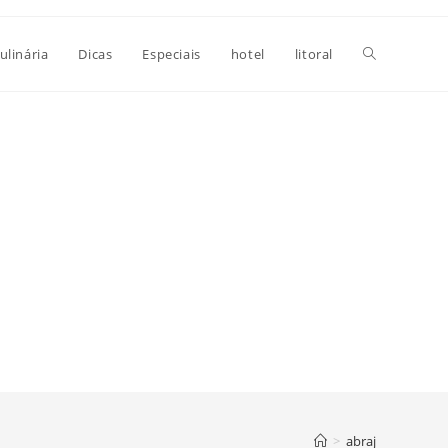
Alternar
ulinária
Dicas
Especiais
hotel
litoral
pesquisa
do
site
>
abraj