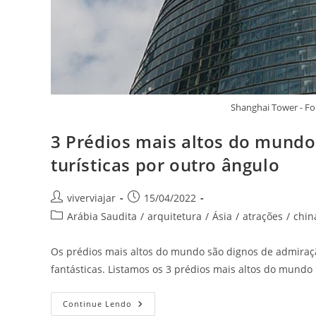
Shanghai Tower - F
3 Prédios mais altos do mundo
turísticas por outro ângulo
Autor
Post
viverviajar
15/04/2022
do
publicado:
Categoria
Arábia Saudita
/
arquitetura
/
Ásia
/
atrações
/
chin
post:
do
post:
Os prédios mais altos do mundo são dignos de admiraçã
fantásticas. Listamos os 3 prédios mais altos do mundo
3
Continue Lendo
Prédios