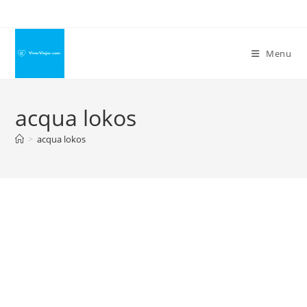
Ir
para
o
Menu
conteúdo
acqua lokos
>
acqua lokos