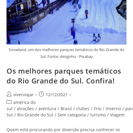
Snowland, um dos melhores parques temáticos do Rio Grande do
Sul. Fonte: designhu - Pixabay
Os melhores parques temáticos
do Rio Grande do Sul. Confira!
Autor
Post
viverviajar
12/12/2021
do
publicado:
Categoria
américa do
post:
do
sul
/
atrações
/
aventura
/
Brasil
/
clubes
/
Frio
/
Inverno
/
par
post:
Sul
/
Rio Grande do Sul
/
Sem categoria
/
turismo
/
Viagem
Quem está procurando por diversão precisa conhecer os