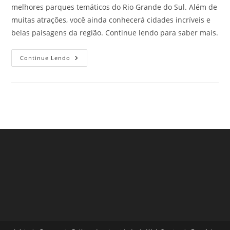
melhores parques temáticos do Rio Grande do Sul. Além de
muitas atrações, você ainda conhecerá cidades incríveis e
belas paisagens da região. Continue lendo para saber mais.
Os
Continue Lendo
Melhores
Parques
Temáticos
Do
Rio
Grande
Do
Sul.
Confira!