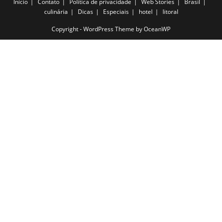
Início
Contato
Política de privacidade
Web Stories
Brasil
culinária
Dicas
Especiais
hotel
litoral
Copyright - WordPress Theme by OceanWP