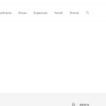
Alternar
ulinária
Dicas
Especiais
hotel
litoral
pesquisa
do
site
>
aipana