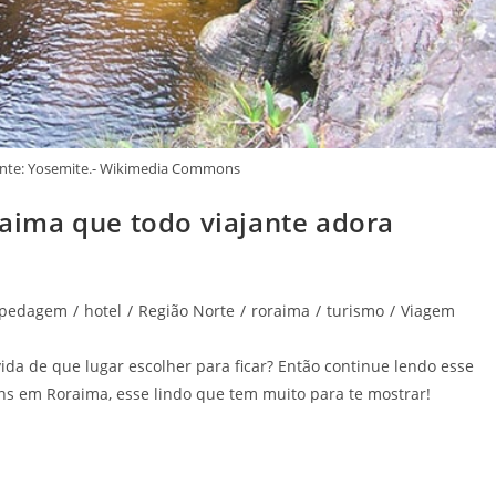
onte: Yosemite.- Wikimedia Commons
ima que todo viajante adora
spedagem
/
hotel
/
Região Norte
/
roraima
/
turismo
/
Viagem
da de que lugar escolher para ficar? Então continue lendo esse
ns em Roraima, esse lindo que tem muito para te mostrar!