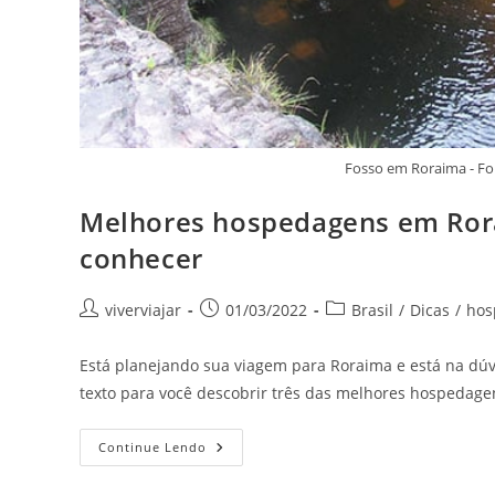
Fosso em Roraima - F
Melhores hospedagens em Rora
conhecer
Autor
Post
Categoria
viverviajar
01/03/2022
Brasil
/
Dicas
/
ho
do
publicado:
do
post:
post:
Está planejando sua viagem para Roraima e está na dúvi
texto para você descobrir três das melhores hospedage
Melhores
Continue Lendo
Hospedagens
Em
Roraima