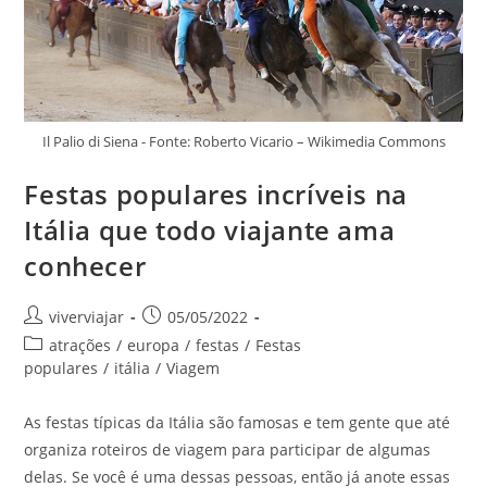
Il Palio di Siena - Fonte: Roberto Vicario – Wikimedia Commons
Festas populares incríveis na
Itália que todo viajante ama
conhecer
Autor
Post
viverviajar
05/05/2022
do
publicado:
Categoria
atrações
/
europa
/
festas
/
Festas
post:
do
populares
/
itália
/
Viagem
post:
As festas típicas da Itália são famosas e tem gente que até
organiza roteiros de viagem para participar de algumas
delas. Se você é uma dessas pessoas, então já anote essas