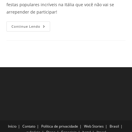
festas populares incríveis na Itália que você não vai se
arrepender de participar!
Festas
Continue Lendo
Populares
Incríveis
Na
Itália
Que
Todo
Viajante
Ama
Conhecer
Início
Contato
Política de privacidade
Web Stories
Brasil