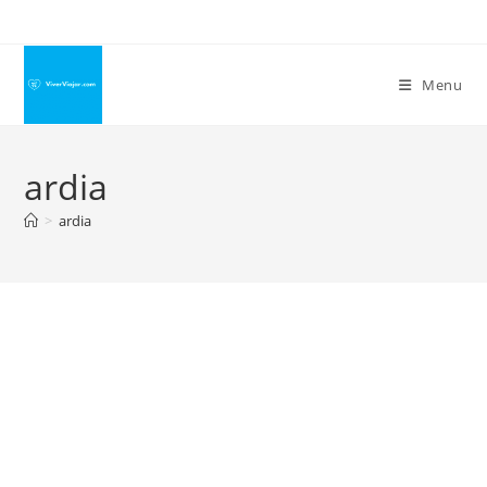
Ir
para
o
Menu
conteúdo
ardia
>
ardia