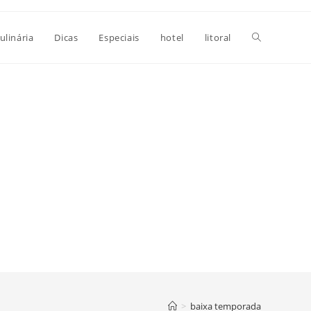
Alternar
ulinária
Dicas
Especiais
hotel
litoral
pesquisa
do
site
>
baixa temporada