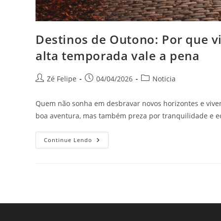
Destinos de Outono: Por que vi
alta temporada vale a pena
Autor
Post
Categoria
Zé Felipe
04/04/2026
Noticia
do
publicado:
do
post:
post:
Quem não sonha em desbravar novos horizontes e viven
boa aventura, mas também preza por tranquilidade e 
Destinos
Continue Lendo
De
Outono:
Por
Que
Viajar
Para
O
Hemisfério
Norte
Fora
Da