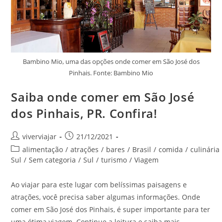
Bambino Mio, uma das opções onde comer em São José dos
Pinhais. Fonte: Bambino Mio
Saiba onde comer em São José
dos Pinhais, PR. Confira!
Autor
Post
viverviajar
21/12/2021
do
publicado:
Categoria
alimentação
/
atrações
/
bares
/
Brasil
/
comida
/
culinária
post:
do
Sul
/
Sem categoria
/
Sul
/
turismo
/
Viagem
post:
Ao viajar para este lugar com belíssimas paisagens e
atrações, você precisa saber algumas informações. Onde
comer em São José dos Pinhais, é super importante para ter
uma ótima viagem. Continue a leitura e saiba mais.