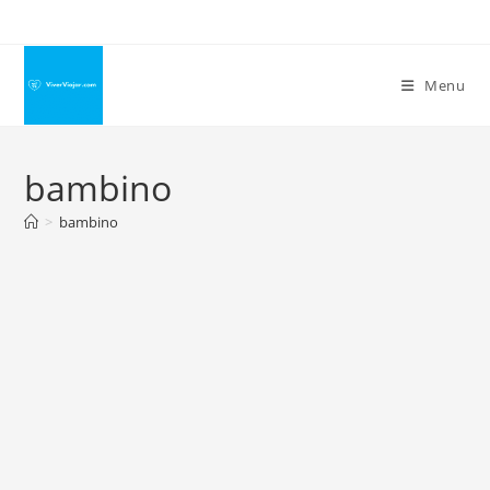
Ir
para
o
Menu
conteúdo
bambino
>
bambino