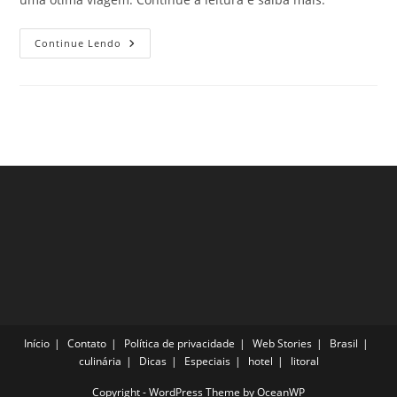
Saiba
Continue Lendo
Onde
Comer
Em
São
José
Dos
Pinhais,
PR.
Confira!
Início
Contato
Política de privacidade
Web Stories
Brasil
culinária
Dicas
Especiais
hotel
litoral
Copyright - WordPress Theme by OceanWP