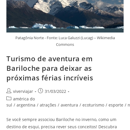
Patagônia Norte - Fonte: Luca Galuzzi (Lucag) – Wikimedia
Commons
Turismo de aventura em
Bariloche para deixar as
próximas férias incríveis
Autor
Post
viverviajar
31/03/2022
do
publicado:
Categoria
américa do
post:
do
sul
/
argentina
/
atrações
/
aventura
/
ecoturismo
/
esporte
/
n
post:
Se você sempre associou Bariloche no inverno, como um
destino de esqui, precisa rever seus conceitos! Descubra