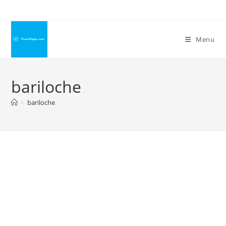
Ir
para
o
Menu
conteúdo
bariloche
>
bariloche