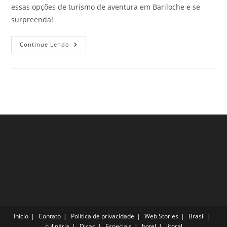
essas opções de turismo de aventura em Bariloche e se
surpreenda!
Turismo
Continue Lendo
De
Aventura
Em
Bariloche
Para
Deixar
As
Próximas
Férias
Incríveis
Início
Contato
Política de privacidade
Web Stories
Brasil
culinária
Dicas
Especiais
hotel
litoral