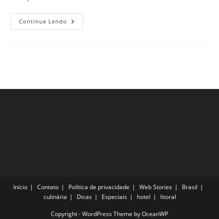
Hotéis
Continue Lendo
Maravilhosos
Em
Berlim
Que
Todo
Viajante
Precisa
Conhecer
Início
Contato
Política de privacidade
Web Stories
Brasil
culinária
Dicas
Especiais
hotel
litoral
Copyright - WordPress Theme by OceanWP