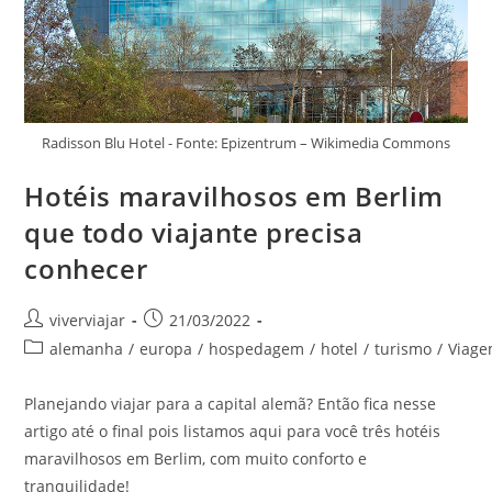
Radisson Blu Hotel - Fonte: Epizentrum – Wikimedia Commons
Hotéis maravilhosos em Berlim
que todo viajante precisa
conhecer
Autor
Post
viverviajar
21/03/2022
do
publicado:
Categoria
alemanha
/
europa
/
hospedagem
/
hotel
/
turismo
/
Viag
post:
do
post:
Planejando viajar para a capital alemã? Então fica nesse
artigo até o final pois listamos aqui para você três hotéis
maravilhosos em Berlim, com muito conforto e
tranquilidade!