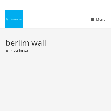
Ir
para
o
Menu
conteúdo
berlim wall
>
berlim wall