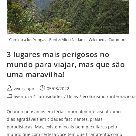
Camino a los Yungas - Fonte: Alicia Nijdam – Wikimedia Commons
3 lugares mais perigosos no
mundo para viajar, mas que são
uma maravilha!
Autor
Post
viverviajar
05/03/2022
do
publicado:
Categoria
aventura
/
curiosidades
/
Dicas
/
ecoturismo
/
internaciona
post:
do
post:
Quando pensamos em férias, normalmente visualizamos
dias agradáveis em cidades fascinantes, praias
paradisíacas. Mas, existem locais bem peculiares pelo
mundo que com certeza você tem que ficar atento, como