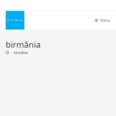
Ir
para
o
Menu
conteúdo
birmânia
>
birmânia