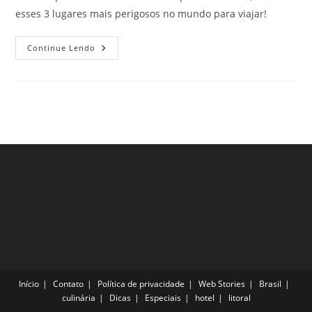
esses 3 lugares mais perigosos no mundo para viajar!
3
Continue Lendo
Lugares
Mais
Perigosos
No
Mundo
Para
Viajar,
Mas
Que
São
Uma
Maravilha!
Início
Contato
Política de privacidade
Web Stories
Brasil
culinária
Dicas
Especiais
hotel
litoral