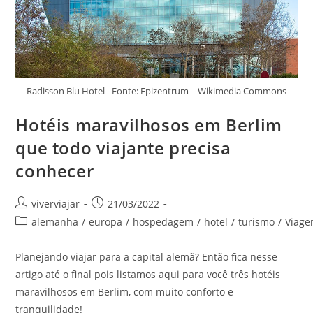
Radisson Blu Hotel - Fonte: Epizentrum – Wikimedia Commons
Hotéis maravilhosos em Berlim
que todo viajante precisa
conhecer
Autor
Post
viverviajar
21/03/2022
do
publicado:
Categoria
alemanha
/
europa
/
hospedagem
/
hotel
/
turismo
/
Viag
post:
do
post:
Planejando viajar para a capital alemã? Então fica nesse
artigo até o final pois listamos aqui para você três hotéis
maravilhosos em Berlim, com muito conforto e
tranquilidade!