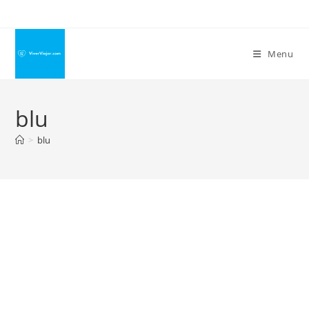
Ir
para
o
Menu
conteúdo
blu
>
blu