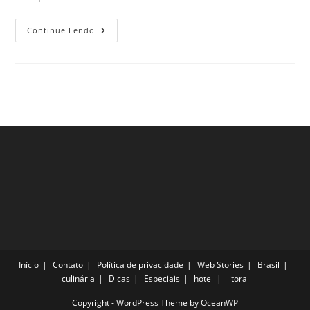
Hotéis
Continue Lendo
Maravilhosos
Em
Berlim
Que
Todo
Viajante
Precisa
Conhecer
Início
Contato
Política de privacidade
Web Stories
Brasil
culinária
Dicas
Especiais
hotel
litoral
Copyright - WordPress Theme by OceanWP