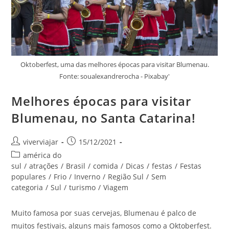
Oktoberfest, uma das melhores épocas para visitar Blumenau.
Fonte: soualexandrerocha - Pixabay'
Melhores épocas para visitar
Blumenau, no Santa Catarina!
Autor
Post
viverviajar
15/12/2021
do
publicado:
Categoria
américa do
post:
do
sul
/
atrações
/
Brasil
/
comida
/
Dicas
/
festas
/
Festas
post:
populares
/
Frio
/
Inverno
/
Região Sul
/
Sem
categoria
/
Sul
/
turismo
/
Viagem
Muito famosa por suas cervejas, Blumenau é palco de
muitos festivais, alguns mais famosos como a Oktoberfest.