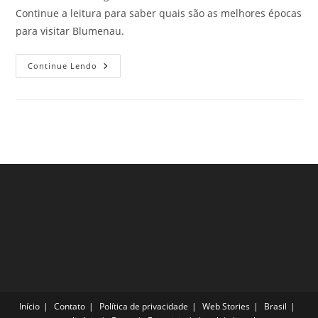
Continue a leitura para saber quais são as melhores épocas
para visitar Blumenau.
Melhores
Continue Lendo
Épocas
Para
Visitar
Blumenau,
No
Santa
Catarina!
Início
Contato
Política de privacidade
Web Stories
Brasil