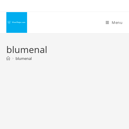
Ir
para
o
Menu
conteúdo
blumenal
>
blumenal